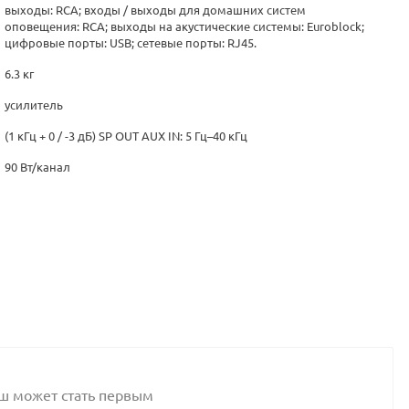
выходы: RCA; входы / выходы для домашних систем
оповещения: RCA; выходы на акустические системы: Euroblock;
цифровые порты: USB; сетевые порты: RJ45.
6.3 кг
усилитель
(1 кГц + 0 / -3 дБ) SP OUT AUX IN: 5 Гц–40 кГц
90 Вт/канал
аш может стать первым