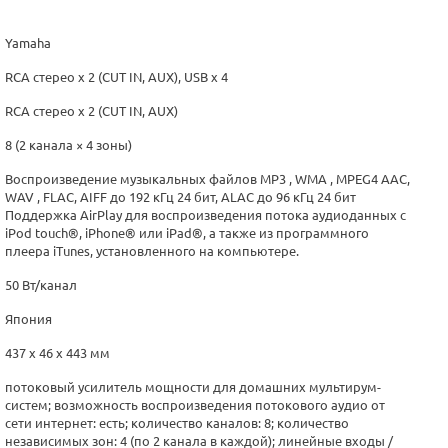
Yamaha
RCA стерео х 2 (CUT IN, AUX), USB х 4
RCA стерео х 2 (CUT IN, AUX)
8 (2 канала × 4 зоны)
Воспроизведение музыкальных файлов MP3 , WMA , MPEG4 AAC,
WAV , FLAC, AIFF до 192 кГц 24 бит, ALAC до 96 кГц 24 бит
Поддержка AirPlay для воспроизведения потока аудиоданных с
iPod touch®, iPhone® или iPad®, а также из программного
плеера iTunes, установленного на компьютере.
50 Вт/канал
Япония
437 x 46 x 443 мм
потоковый усилитель мощности для домашних мультирум-
систем; возможность воспроизведения потокового аудио от
сети интернет: есть; количество каналов: 8; количество
независимых зон: 4 (по 2 канала в каждой); линейные входы /