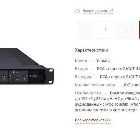
Нашли дешевле?
-
+
Характеристики
Бренд
—
Yamaha
Входы
—
RCA стерео х 2 (CUT IN
Выходы
—
RCA стерео х 2 (CUT 
Количество каналов
—
8 (2 кан
Особенности
—
Воспроизведен
до 192 кГц 24 бит, ALAC до 96 к
аудиоданных с iPod touch®, iPho
установленного на компьютере.
Все характеристики