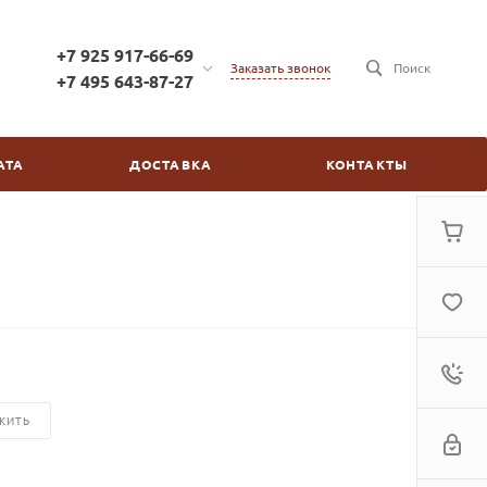
+7 925 917-66-69
Заказать звонок
Поиск
+7 495 643-87-27
+7 925 917-66-69
г. Москва, ул. Бойцовая,
АТА
ДОСТАВКА
КОНТАКТЫ
д.2/30
пн-пт: с 10:00 до 20:00
сб-вс: выходной
kinovdom@inbox.ru
ЖИТЬ