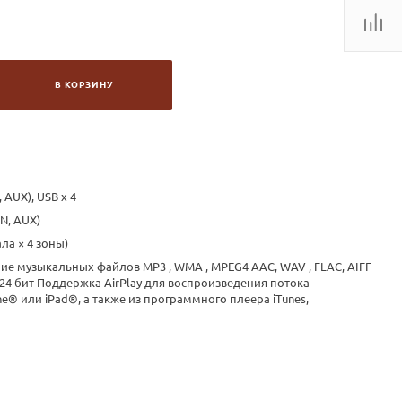
В КОРЗИНУ
, AUX), USB х 4
IN, AUX)
ала × 4 зоны)
ие музыкальных файлов MP3 , WMA , MPEG4 AAC, WAV , FLAC, AIFF
Гц 24 бит Поддержка AirPlay для воспроизведения потока
ne® или iPad®, а также из программного плеера iTunes,