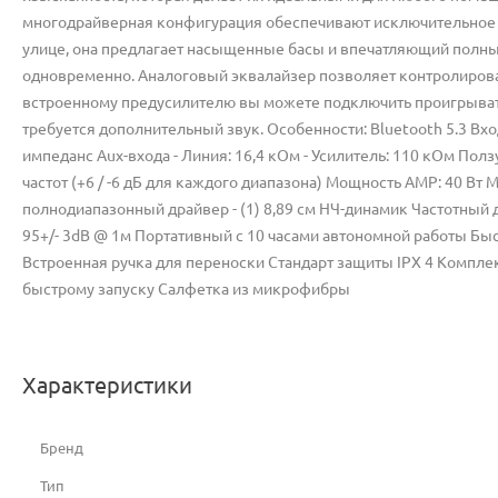
многодрайверная конфигурация обеспечивают исключительное зв
улице, она предлагает насыщенные басы и впечатляющий полны
одновременно. Аналоговый эквалайзер позволяет контролирова
встроенному предусилителю вы можете подключить проигрывател
требуется дополнительный звук. Особенности: Bluetooth 5.3 Вх
импеданс Aux-входа - Линия: 16,4 кОм - Усилитель: 110 кОм Пол
частот (+6 / -6 дБ для каждого диапазона) Мощность AMP: 40 Вт 
полнодиапазонный драйвер - (1) 8,89 см НЧ-динамик Частотный 
95+/- 3dB @ 1м Портативный с 10 часами автономной работы Быстр
Встроенная ручка для переноски Стандарт защиты IPX 4 Компле
быстрому запуску Салфетка из микрофибры
Характеристики
Бренд
Тип