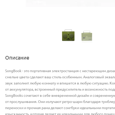
Описание
SongBook - это портативная электростанция с нестареющим диз
смелые цвета сделают ваш стиль особенным. Аналоговый эквал
звук заполнит любую комнату и впишется в любую ситуацию. Ко
от аккумулятора, встроенный предусилитель и возможность по
SongBooks сочетают в себе вневременной дизайн и современну
от прослушивания. Они излучают ретро-шарм благодаря тумблера
переноски и прочная рама делают сонгбуки идеальными портати
изысканность, которая делает их идеальными для любого помещ