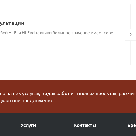
ультации
ой Hi-Fi и Hi-End техники большое значение имеет совет
о наших услугах, видах работ и типовых проектах, рассчи
дуальное предложение!
Услуги
Контакты
Бр