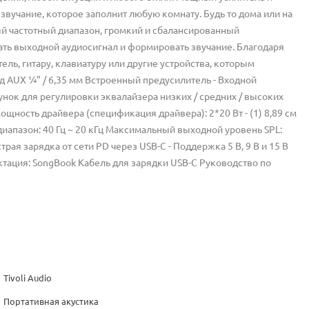
учание, которое заполнит любую комнату. Будь то дома или на
й частотный диапазон, громкий и сбалансированный
ть выходной аудиосигнал и формировать звучание. Благодаря
ь, гитару, клавиатуру или другие устройства, которым
од AUX ¼" / 6,35 мм Встроенный предусилитель - Входной
зунок для регулировки эквалайзера низких / средних / высоких
Мощность драйвера (спецификация драйвера): 2*20 Вт - (1) 8,89 см
диапазон: 40 Гц ~ 20 кГц Максимальный выходной уровень SPL:
ая зарядка от сети PD через USB-C - Поддержка 5 В, 9 В и 15 В
ктация: SongBook Кабель для зарядки USB-C Руководство по
Tivoli Audio
Портативная акустика