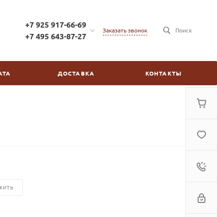
+7 925 917-66-69
Заказать звонок
Поиск
+7 495 643-87-27
+7 925 917-66-69
г. Москва, ул. Бойцовая,
АТА
ДОСТАВКА
КОНТАКТЫ
д.2/30
пн-пт: с 10:00 до 20:00
сб-вс: выходной
kinovdom@inbox.ru
ЖИТЬ