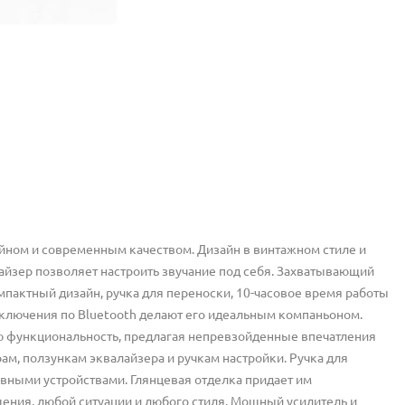
айном и современным качеством. Дизайн в винтажном стиле и
айзер позволяет настроить звучание под себя. Захватывающий
мпактный дизайн, ручка для переноски, 10-часовое время работы
дключения по Bluetooth делают его идеальным компаньоном.
ю функциональность, предлагая непревзойденные впечатления
м, ползункам эквалайзера и ручкам настройки. Ручка для
вными устройствами. Глянцевая отделка придает им
ения, любой ситуации и любого стиля. Мощный усилитель и