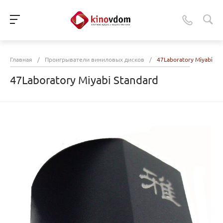
Главная
/
Проигрыватели виниловых дисков
/
47Laboratory Miyabi St
47Laboratory Miyabi Standard