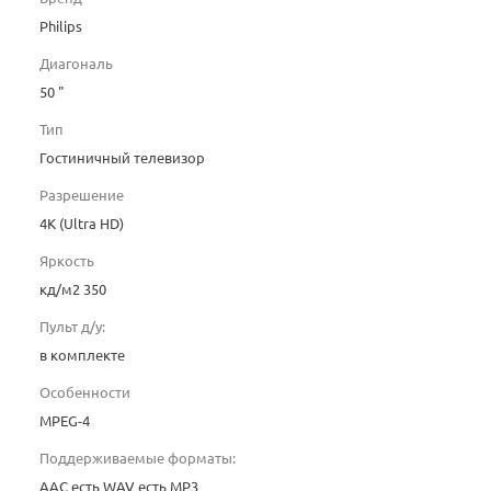
Philips
Диагональ
50 "
Тип
Гостиничный телевизор
Разрешение
4K (Ultra HD)
Яркость
кд/м2 350
Пульт д/у:
в комплекте
Особенности
MPEG-4
Поддерживаемые форматы:
AAC есть WAV есть MP3