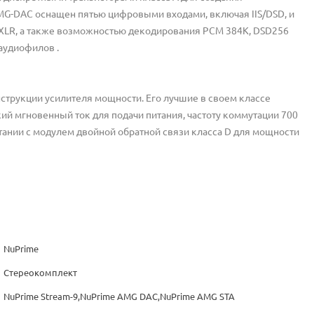
MG-DAC оснащен пятью цифровыми входами, включая IIS/DSD, и
XLR, а также возможностью декодирования PCM 384K, DSD256
аудиофилов .
струкции усилителя мощности. Его лучшие в своем классе
й мгновенный ток для подачи питания, частоту коммутации 700
тании с модулем двойной обратной связи класса D для мощности
NuPrime
Стереокомплект
NuPrime Stream-9,NuPrime AMG DAC,NuPrime AMG STA