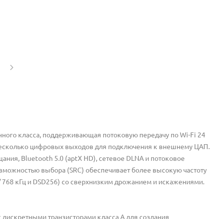
онного класса, поддерживающая потоковую передачу по Wi-Fi 24
ебя несколько цифровых выходов для подключения к внешнему ЦАП.
ия, Bluetooth 5.0 (aptX HD), сетевое DLNA и потоковое
возможностью выбора (SRC) обеспечивает более высокую частоту
/ 768 кГц и DSD256) со сверхнизким дрожанием и искажениями.
дискретными транзисторами класса A для создания