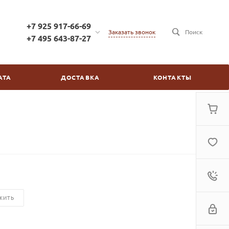
+7 925 917-66-69
Заказать звонок
Поиск
+7 495 643-87-27
+7 925 917-66-69
г. Москва, ул. Бойцовая,
АТА
ДОСТАВКА
КОНТАКТЫ
д.2/30
пн-пт: с 10:00 до 20:00
сб-вс: выходной
kinovdom@inbox.ru
ЖИТЬ