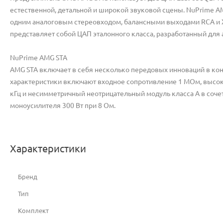
естественной, детальной и широкой звуковой сцены. NuPrime A
одним аналоговым стереовходом, балансными выходами RCA и 
представляет собой ЦАП эталонного класса, разработанный для 
NuPrime AMG STA
AMG STA включает в себя несколько передовых инноваций в кон
характеристики включают входное сопротивление 1 МОм, высоки
кГц и несимметричный неотрицательный модуль класса A в соче
моноусилителя 300 Вт при 8 Ом.
Характеристики
Бренд
Тип
Комплект