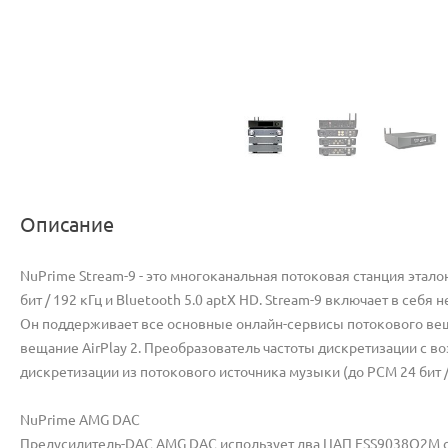
Описание
NuPrime Stream-9 - это многоканальная потоковая станция этал
бит / 192 кГц и Bluetooth 5.0 aptX HD. Stream-9 включает в с
Он поддерживает все основные онлайн-сервисы потокового вещан
вещание AirPlay 2. Преобразователь частоты дискретизации с 
дискретизации из потокового источника музыки (до PCM 24 бит 
NuPrime AMG DAC
Предусилитель-DAC AMG DAC использует два ЦАП ESS9038Q2M с 