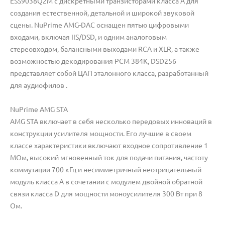
ESS9038Q2M с дискретными транзисторами класса A для
создания естественной, детальной и широкой звуковой
сцены. NuPrime AMG-DAC оснащен пятью цифровыми
входами, включая IIS/DSD, и одним аналоговым
стереовходом, балансными выходами RCA и XLR, а также
возможностью декодирования PCM 384K, DSD256
представляет собой ЦАП эталонного класса, разработанный
для аудиофилов .
NuPrime AMG STA
AMG STA включает в себя несколько передовых инноваций в
конструкции усилителя мощности. Его лучшие в своем
классе характеристики включают входное сопротивление 1
МОм, высокий мгновенный ток для подачи питания, частоту
коммутации 700 кГц и несимметричный неотрицательный
модуль класса A в сочетании с модулем двойной обратной
связи класса D для мощности моноусилителя 300 Вт при 8
Ом.