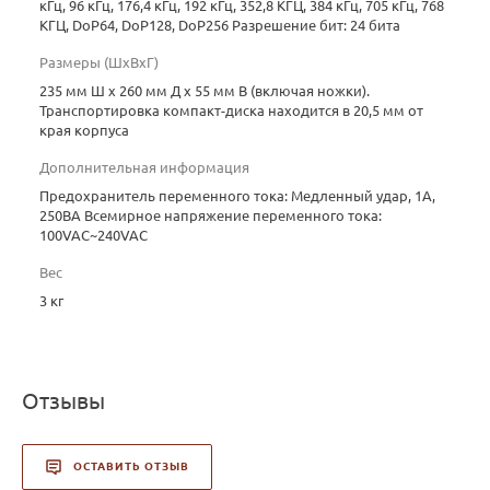
кГц, 96 кГц, 176,4 кГц, 192 кГц, 352,8 КГЦ, 384 кГц, 705 кГц, 768
КГЦ, DoP64, DoP128, DoP256 Разрешение бит: 24 бита
Размеры (ШхВхГ)
235 мм Ш х 260 мм Д х 55 мм В (включая ножки).
Транспортировка компакт-диска находится в 20,5 мм от
края корпуса
Дополнительная информация
Предохранитель переменного тока: Медленный удар, 1А,
250ВА Всемирное напряжение переменного тока:
100VAC~240VAC
Вес
3 кг
Отзывы
ОСТАВИТЬ ОТЗЫВ