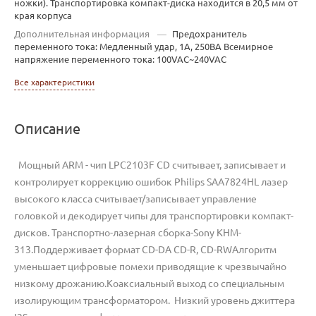
ножки). Транспортировка компакт-диска находится в 20,5 мм от
края корпуса
Дополнительная информация
—
Предохранитель
переменного тока: Медленный удар, 1А, 250ВА Всемирное
напряжение переменного тока: 100VAC~240VAC
Все характеристики
Описание
Мощный ARM - чип LPC2103F CD считывает, записывает и
контролирует коррекцию ошибок Philips SAA7824HL лазер
высокого класса считывает/записывает управление
головкой и декодирует чипы для транспортировки компакт-
дисков. Транспортно-лазерная сборка-Sony KHM-
313.Поддерживает формат CD-DA CD-R, CD-RWАлгоритм
уменьшает цифровые помехи приводящие к чрезвычайно
низкому дрожанию.Коаксиальный выход со специальным
изолирующим трансформатором. Низкий уровень джиттера