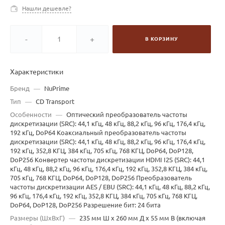
Нашли дешевле?
-
+
В КОРЗИНУ
Характеристики
Бренд
—
NuPrime
Тип
—
CD Transport
Особенности
—
Оптический преобразователь частоты
дискретизации (SRC): 44,1 кГц, 48 кГц, 88,2 кГц, 96 кГц, 176,4 кГц,
192 кГц, DoP64 Коаксиальный преобразователь частоты
дискретизации (SRC): 44,1 кГц, 48 кГц, 88,2 кГц, 96 кГц, 176,4 кГц,
192 кГц, 352,8 КГЦ, 384 кГц, 705 кГц, 768 КГЦ, DoP64, DoP128,
DoP256 Конвертер частоты дискретизации HDMI I2S (SRC): 44,1
кГц, 48 кГц, 88,2 кГц, 96 кГц, 176,4 кГц, 192 кГц, 352,8 КГЦ, 384 кГц,
705 кГц, 768 КГЦ, DoP64, DoP128, DoP256 Преобразователь
частоты дискретизации AES / EBU (SRC): 44,1 кГц, 48 кГц, 88,2 кГц,
96 кГц, 176,4 кГц, 192 кГц, 352,8 КГЦ, 384 кГц, 705 кГц, 768 КГЦ,
DoP64, DoP128, DoP256 Разрешение бит: 24 бита
Размеры (ШхВхГ)
—
235 мм Ш х 260 мм Д х 55 мм В (включая