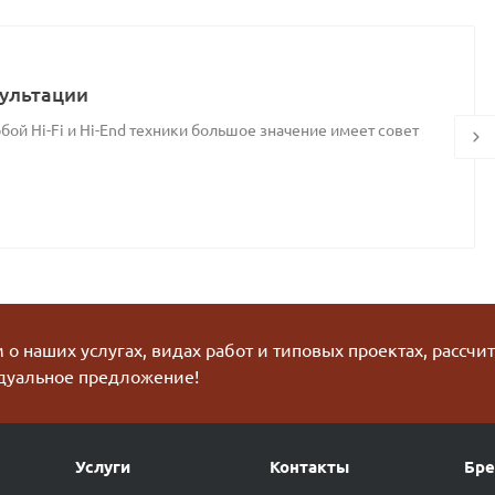
ультации
ой Hi-Fi и Hi-End техники большое значение имеет совет
о наших услугах, видах работ и типовых проектах, рассчи
дуальное предложение!
Услуги
Контакты
Бр