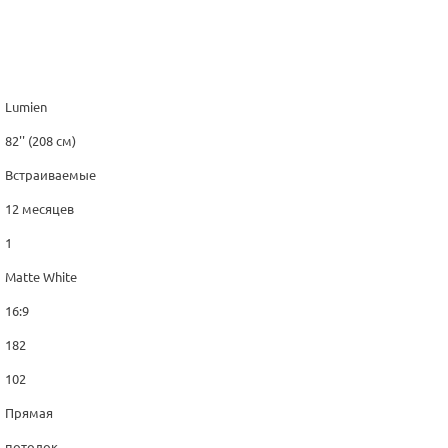
Lumien
82'' (208 см)
Встраиваемые
12 месяцев
1
Matte White
16:9
182
102
Прямая
потолок