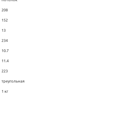
208
152
13
234
10.7
11.4
223
треугольная
1 кг