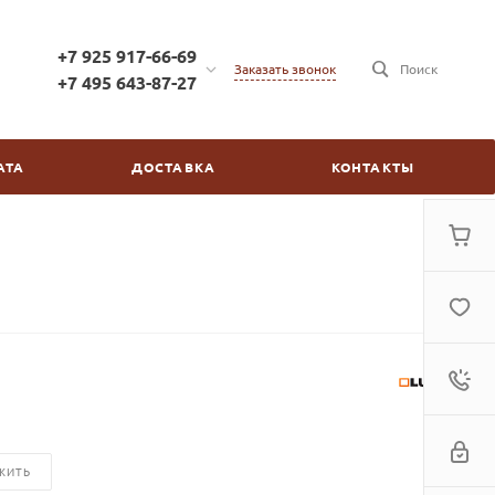
+7 925 917-66-69
Заказать звонок
Поиск
+7 495 643-87-27
+7 925 917-66-69
г. Москва, ул. Бойцовая,
АТА
ДОСТАВКА
КОНТАКТЫ
д.2/30
пн-пт: с 10:00 до 20:00
сб-вс: выходной
kinovdom@inbox.ru
ЖИТЬ