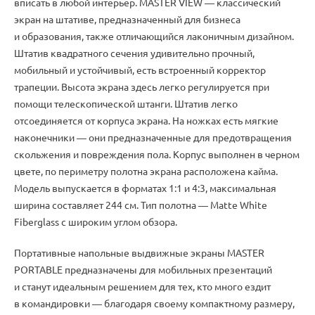
вписать в любой интерьер. MASTER VIEW ― классический
экран на штативе
,
предназначенный для бизнеса
и образования
,
также отличающийся лаконичным дизайном.
Штатив квадратного сечения удивительно прочный
,
мобильный и устойчивый
,
есть встроенный корректор
трапеции. Высота экрана здесь легко регулируется при
помощи телескопической штанги. Штатив легко
отсоединяется от корпуса экрана. На ножках есть мягкие
наконечники ― они предназначенные для предотвращения
скольжения и повреждения пола. Корпус выполнен в черном
цвете
,
по периметру полотна экрана расположена кайма.
Модель выпускается в форматах 1:1 и 4:3
,
максимальная
ширина составляет 244 см. Тип полотна ― Matte White
Fiberglass с широким углом обзора.
Портативные напольные выдвижные экраны MASTER
PORTABLE предназначены для мобильных презентаций
и станут идеальным решением для тех
,
кто много ездит
в командировки ― благодаря своему компактному размеру
,