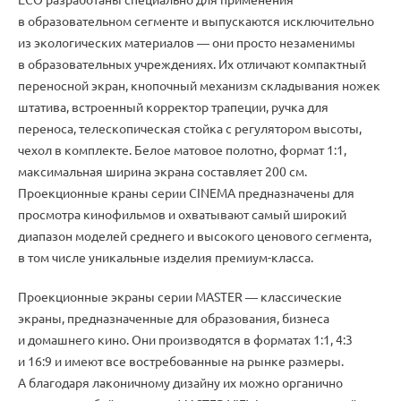
в образовательном сегменте и выпускаются исключительно
из экологических материалов ― они просто незаменимы
в образовательных учреждениях. Их отличают компактный
переносной экран
,
кнопочный механизм складывания ножек
штатива
,
встроенный корректор трапеции
,
ручка для
переноса
,
телескопическая стойка с регулятором высоты
,
чехол в комплекте. Белое матовое полотно
,
формат 1:1
,
максимальная ширина экрана составляет 200 см.
Проекционные краны серии CINEMA предназначены для
просмотра кинофильмов и охватывают самый широкий
диапазон моделей среднего и высокого ценового сегмента
,
в том числе уникальные изделия
премиум-класса
.
Проекционные экраны серии MASTER ― классические
экраны
,
предназначенные для образования
,
бизнеса
и домашнего кино. Они производятся в форматах 1:1
,
4:3
и 16:9 и имеют все востребованные на рынке размеры.
А благодаря лаконичному дизайну их можно органично