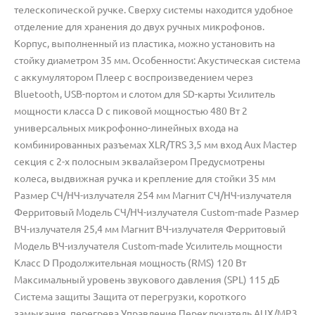
телескопической ручке. Сверху системы находится удобное
отделение для хранения до двух ручных микрофонов.
Корпус, выполненный из пластика, можно установить на
стойку диаметром 35 мм. Особенности: Акустическая система
с аккумулятором Плеер с воспроизведением через
Bluetooth, USB-портом и слотом для SD-карты Усилитель
мощности класса D с пиковой мощностью 480 Вт 2
универсальных микрофонно-линейных входа на
комбинированных разъемах XLR/TRS 3,5 мм вход Aux Мастер
секция с 2-х полосным эквалайзером Предусмотрены
колеса, выдвижная ручка и крепление для стойки 35 мм
Размер СЧ/НЧ-излучателя 254 мм Магнит СЧ/НЧ-излучателя
Ферритовый Модель СЧ/НЧ-излучателя Custom-made Размер
ВЧ-излучателя 25,4 мм Магнит ВЧ-излучателя Ферритовый
Модель ВЧ-излучателя Custom-made Усилитель мощности
Класс D Продолжительная мощность (RMS) 120 Вт
Максимальный уровень звукового давления (SPL) 115 дБ
Система защиты Защита от перегрузки, короткого
замыкания, перегрева Управление Переключатель AUX/MP3,