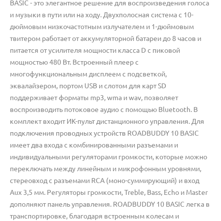
BASIC - это элегантное решение для воспроизведения голоса
и музыки в пути или на ходу. Двухполосная система с 10-
дюймовым низкочастотным излучателем и 1-дюймовым
твитером работает от аккумуляторной батареи до 8 часов и
питается от усилителя мощности класса D с пиковой
мощностью 480 Вт. Встроенный плеер с
многофункциональным дисплеем с подсветкой,
эквалайзером, портом USB и слотом для карт SD
поддерживает форматы mp3, wma и wav, позволяет
воспроизводить потоковое аудио с помощью Bluetooth. В
комплект входит ИК-пульт дистанционного управления. Для
подключения проводных устройств ROADBUDDY 10 BASIC
имеет два входа с комбинированными разъемами и
индивидуальными регуляторами громкости, которые можно
переключать между линейным и микрофонным уровнями,
стереовход с разъемами RCA (моно-суммирующий) и вход
Aux 3,5 мм. Регуляторы громкости, Treble, Bass, Echo и Master
дополняют панель управления. ROADBUDDY 10 BASIC легка в
транспортировке, благодаря встроенным колесам и