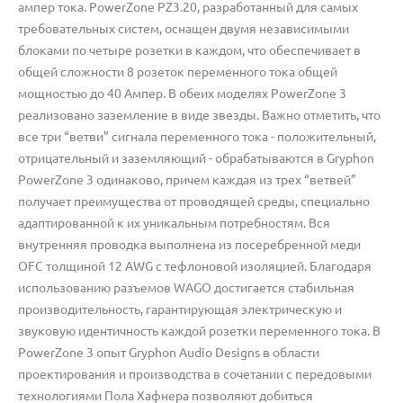
ампер тока. PowerZone PZ3.20, разработанный для самых
требовательных систем, оснащен двумя независимыми
блоками по четыре розетки в каждом, что обеспечивает в
общей сложности 8 розеток переменного тока общей
мощностью до 40 Ампер. В обеих моделях PowerZone 3
реализовано заземление в виде звезды. Важно отметить, что
все три “ветви” сигнала переменного тока - положительный,
отрицательный и заземляющий - обрабатываются в Gryphon
PowerZone 3 одинаково, причем каждая из трех “ветвей”
получает преимущества от проводящей среды, специально
адаптированной к их уникальным потребностям. Вся
внутренняя проводка выполнена из посеребренной меди
OFC толщиной 12 AWG с тефлоновой изоляцией. Благодаря
использованию разъемов WAGO достигается стабильная
производительность, гарантирующая электрическую и
звуковую идентичность каждой розетки переменного тока. В
PowerZone 3 опыт Gryphon Audio Designs в области
проектирования и производства в сочетании с передовыми
технологиями Пола Хафнера позволяют добиться