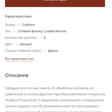
Характеристики
Бренд
—
Gryphon
Тип
—
Сетевой фильтр / разветвитель
Количество розеток
—
8
Цвет
—
черный
Страна (главный офис)
—
Дания
Все характеристики
Описание
Забудьте все, что вы знаете об обработке сигналов, по
сравнению со всеми другими преобразователями мощности,
Gryphon PowerZone 3 предлагает уникальный и совершенно
превосходный способ улучшения качества проходящего
через него сигнала. В электрической цепи протекание тока