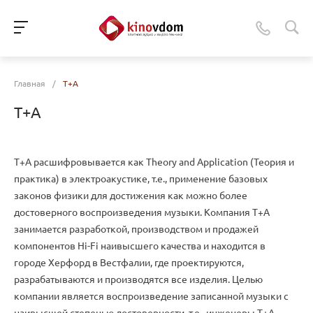
Главная
/
T+A
T+A
T+A расшифровывается как Theory and Application (Теория и
практика) в электроакустике, т.е., применение базовых
законов физики для достижения как можно более
достоверного воспроизведения музыки. Компания T+A
занимается разработкой, производством и продажей
компонентов Hi-Fi наивысшего качества и находится в
городе Херфорд в Вестфалии, где проектируются,
разрабатываются и производятся все изделия. Целью
компании является воспроизведение записанной музыки с
наивысшей степенью достоверности, т.е., инженеры T+A