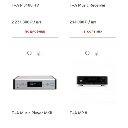
T+A P 3100 HV
T+A Music Receiver
2 231 300 ₽
/
шт
214 000 ₽
/
шт
ПОДРОБНЕЕ
В КОРЗИНУ
T+A Music Player MKII
T+A MP 8