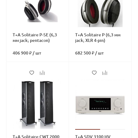
T+A Solitaire P-SE (6,3
T+A Solitaire P (6,3 мм
мм jack; pentacon)
jack; XLR 4-pin)
406 900 ₽
/
шт
682 500 ₽
/
шт
T+A Solitaire CWT 2000
T+A SDV 3100 HV