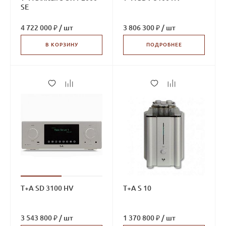
SE
4 722 000 ₽
/
шт
3 806 300 ₽
/
шт
В КОРЗИНУ
ПОДРОБНЕЕ
T+A SD 3100 HV
T+A S 10
3 543 800 ₽
/
шт
1 370 800 ₽
/
шт