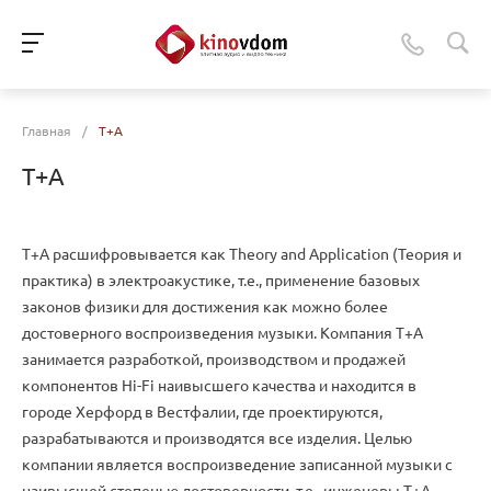
Главная
/
T+A
T+A
T+A расшифровывается как Theory and Application (Теория и
практика) в электроакустике, т.е., применение базовых
законов физики для достижения как можно более
достоверного воспроизведения музыки. Компания T+A
занимается разработкой, производством и продажей
компонентов Hi-Fi наивысшего качества и находится в
городе Херфорд в Вестфалии, где проектируются,
разрабатываются и производятся все изделия. Целью
компании является воспроизведение записанной музыки с
наивысшей степенью достоверности, т.е., инженеры T+A