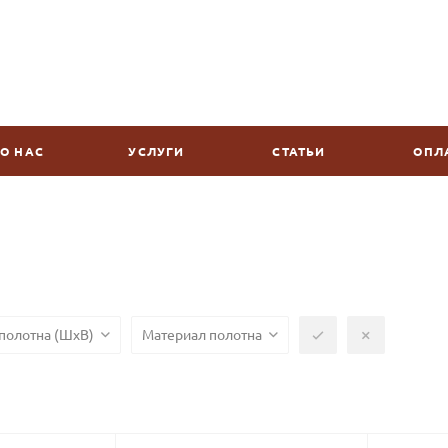
О НАС
УСЛУГИ
СТАТЬИ
ОПЛ
полотна (ШхВ)
Материал полотна