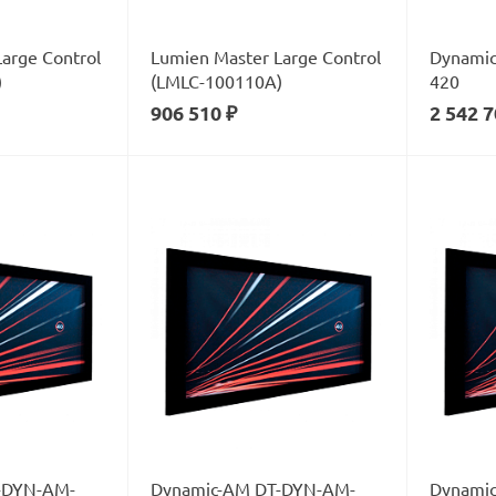
arge Control
Lumien Master Large Control
Dynami
)
(LMLC-100110А)
420
906 510 ₽
2 542 7
-DYN-AM-
Dynamic-AM DT-DYN-AM-
Dynami