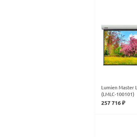
Активная акустика
DVD и Blu-ray плееры
Кабели
Усилители и ресиверы
Акустические системы
Стойки
Аксессуары
Влагозащищенные
телевизоры
Интерактивные доски
Lumien Master L
Караоке система
(LMLC-100101)
Коммерческие телевизоры
257 716 ₽
Комплекты акустики
Лифт для проектора
Лифты для ТВ
Музыкальные центры