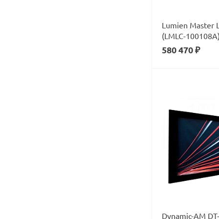
Lumien Master L
(LMLC-100108А
580 470 ₽
Dynamic-AM DT