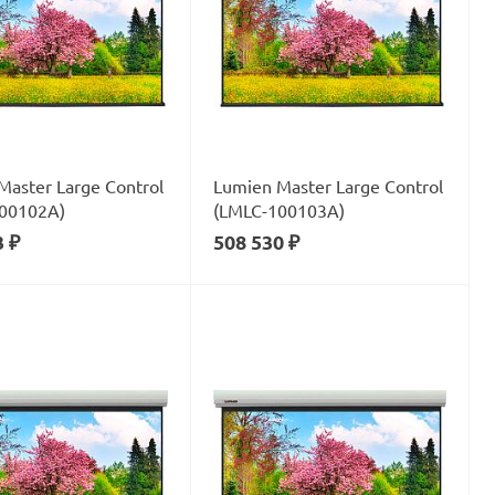
Master Large Control
Lumien Master Large Control
00102А)
(LMLC-100103А)
3 ₽
508 530 ₽