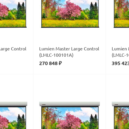
arge Control
Lumien Master Large Control
Lumien 
(LMLC-100101А)
(LMLC-1
270 848 ₽
395 42