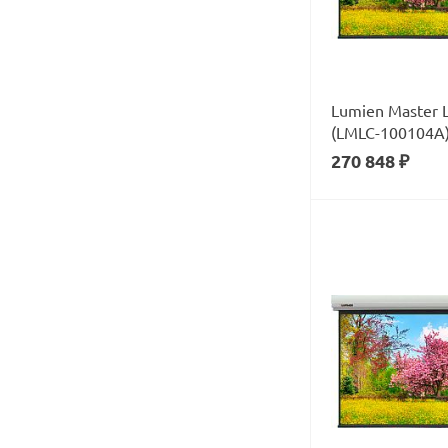
Lumien Master L
(LMLC-100104А
270 848 ₽