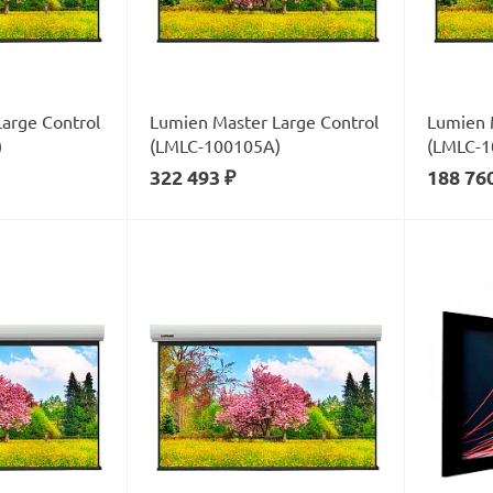
arge Control
Lumien Master Large Control
Lumien 
)
(LMLC-100105А)
(LMLC-1
322 493 ₽
188 76