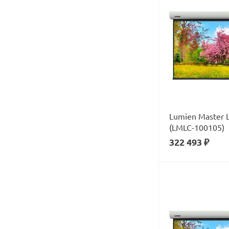
Мультимедиа-проекторы
Мультирум
Погодоустойчивые
телевизоры
Портативная акустика
Портативные плееры
Проекционные экраны
Проигрыватели CD
Проигрыватели виниловых
Lumien Master L
дисков
(LMLC-100105)
Профессиональные панели
322 493 ₽
Саундбары
Сетевые проигрыватели
Системы Умный дом
Стабилизаторы напряжения
Стереокомплекты