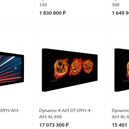
330
300
1 830 800 ₽
1 649 9
-DYN-AM-
Dynamic-4-AM DT-DYN-4-
Dynamic
AM-XL-690
AM-XL-
17 073 300 ₽
15 401 