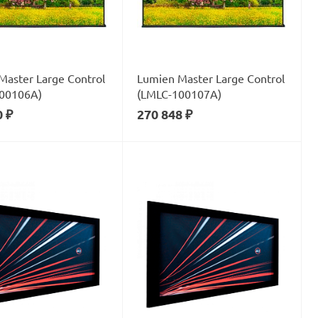
Master Large Control
Lumien Master Large Control
00106А)
(LMLC-100107А)
0 ₽
270 848 ₽