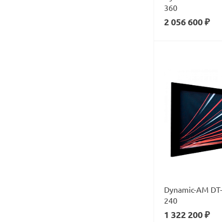
360
2 056 600 ₽
Dynamic-AM DT
240
1 322 200 ₽