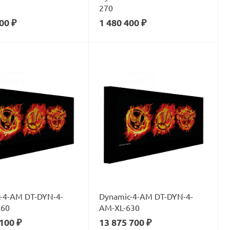
270
00 ₽
1 480 400 ₽
-4-AM DT-DYN-4-
Dynamic-4-AM DT-DYN-4-
660
AM-XL-630
100 ₽
13 875 700 ₽