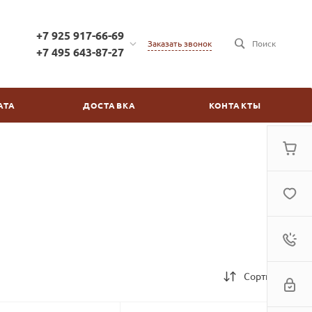
+7 925 917-66-69
Заказать звонок
Поиск
+7 495 643-87-27
+7 925 917-66-69
г. Москва, ул. Бойцовая,
АТА
ДОСТАВКА
КОНТАКТЫ
д.2/30
пн-пт: с 10:00 до 20:00
сб-вс: выходной
kinovdom@inbox.ru
Сортировка