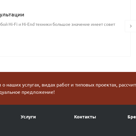
ультации
ой Hi-Fi и Hi-End техники большое значение имеет совет
о наших услугах, видах работ и типовых проектах, рассчи
дуальное предложение!
Услуги
Контакты
Бр