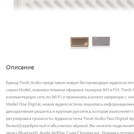
Описание
Бренд Tivoli Audio представил новую беспроводную аудиосистем
серии Model, новинка лишена эфирных тюнеров AM и FM. Tivoli
компьютерную сеть по Wi-Fi и принимать контент напрямую с моб
Model One Digital, новая аудиосистема лишилась информационн
декоративная решетка и крупная рукоятка, которая выполняет 
регулировка громкости. Аудиосистема Tivoli Audio Two Digital п
белый/серебристый и абсолютно чёрный. Вы можете подключитьс
через Bluetooth, Apple AirPlay 2 или Chromecast. Новинка поддер