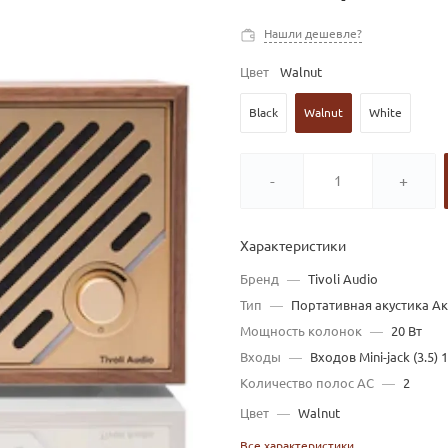
Нашли дешевле?
Цвет
Walnut
Black
Walnut
White
-
+
Характеристики
Бренд
—
Tivoli Audio
Тип
—
Портативная акустика А
Мощность колонок
—
20 Вт
Входы
—
Входов Mini-jack (3.5) 1
Количество полос AC
—
2
Цвет
—
Walnut
Все характеристики