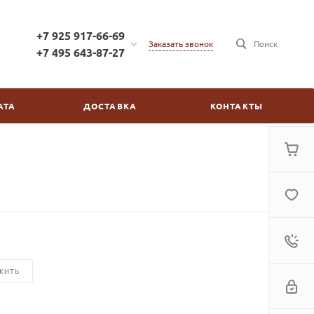
+7 925 917-66-69
Заказать звонок
Поиск
+7 495 643-87-27
+7 925 917-66-69
г. Москва, ул. Бойцовая,
АТА
ДОСТАВКА
КОНТАКТЫ
д.2/30
пн-пт: с 10:00 до 20:00
сб-вс: выходной
kinovdom@inbox.ru
ЖИТЬ