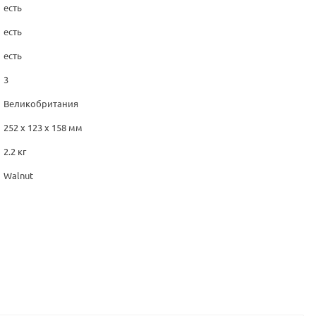
есть
есть
есть
3
Великобритания
252 x 123 x 158 мм
2.2 кг
Walnut