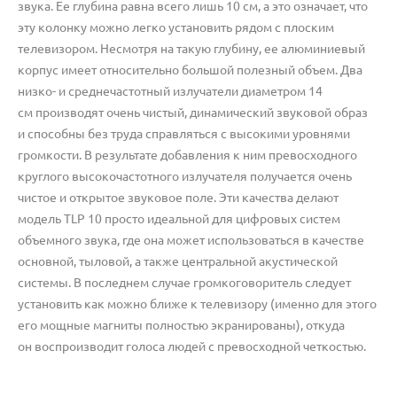
звука. Ее глубина равна всего лишь 10 см
,
а это означает
,
что
эту колонку можно легко установить рядом с плоским
телевизором. Несмотря на такую глубину
,
ее алюминиевый
корпус имеет относительно большой полезный объем. Два
низко- и среднечастотный излучатели диаметром 14
см производят очень чистый
,
динамический звуковой образ
и способны без труда справляться с высокими уровнями
громкости. В результате добавления к ним превосходного
круглого высокочастотного излучателя получается очень
чистое и открытое звуковое поле. Эти качества делают
модель TLP 10 просто идеальной для цифровых систем
объемного звука
,
где она может использоваться в качестве
основной
,
тыловой
,
а также центральной акустической
системы. В последнем случае громкоговоритель следует
установить как можно ближе к телевизору
(
именно для этого
его мощные магниты полностью экранированы), откуда
он воспроизводит голоса людей с превосходной четкостью.