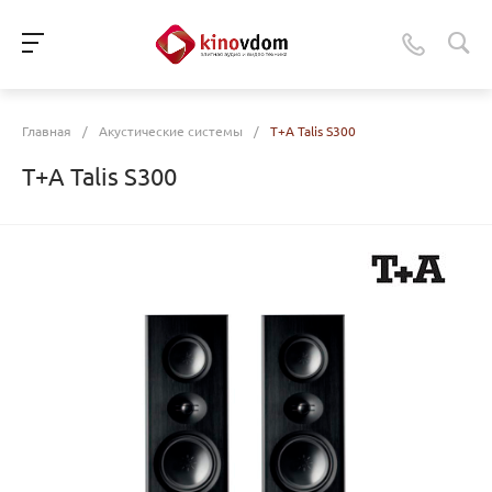
Главная
/
Акустические системы
/
T+A Talis S300
T+A Talis S300