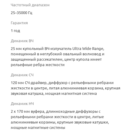
Частотный диапазон
25–35000 Гц
Гарантия
1 год
Динамик ВЧ
25 мм купольный ВЧ-излучатель Ultra Wide Range,
помещенный в неглубокий овальный волновод и
защищенный рассекателем, центр купола имеет
рельефные ребра жесткости
Динамик СЧ
120 мм СЧ-драйвер, диффузор с рельефными ребрами
жесткости в центре, литая алюминиевая корзина, крупная
звуковая катушка, мощная магнитная система
Динамик НЧ
2 х 170 мм вуфера, длинноходные диффузоры с
рельефными ребрами жесткости в центре, литые
алюминиевые корзины, крупные звуковые катушки,
мощные магнитные системы