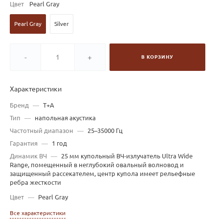
Цвет
Pearl Gray
Pearl Gray
Silver
-
+
В КОРЗИНУ
Характеристики
Бренд
—
T+A
Тип
—
напольная акустика
Частотный диапазон
—
25–35000 Гц
Гарантия
—
1 год
Динамик ВЧ
—
25 мм купольный ВЧ-излучатель Ultra Wide
Range, помещенный в неглубокий овальный волновод и
защищенный рассекателем, центр купола имеет рельефные
ребра жесткости
Цвет
—
Pearl Gray
Все характеристики