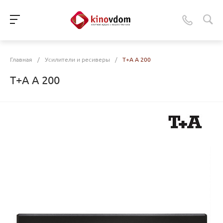
Главная
/
Усилители и ресиверы
/
T+A A 200
T+A A 200