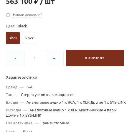
563 100 ₽
/
шт
Нашли дешевле?
Цвет
Black
Black
Silver
-
+
В КОРЗИНУ
Характеристики
Бренд
—
T+A
Тип
—
Стерео усилитель мощности
Входы
—
Аналоговые аудио 1 x RCA, 1 x XLR Другие 1 х SYS-LINK
Выходы
—
Аналоговые аудио 1 x XLR Акустические 4 пары
Другие 1 х SYS-LINK
Схемотехника
—
Транзисторные
Цвет
—
Black