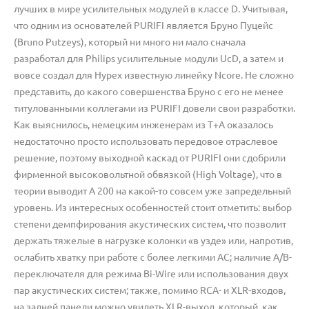
лучших в мире усилительных модулей в классе D. Учитывая,
что одним из основателей PURIFI является Бруно Пуцейс
(Bruno Putzeys), который ни много ни мало сначала
разработал для Philips усилительные модули UсD, а затем и
вовсе создал для Hypex известную линейку Ncore. Не сложно
представить, до какого совершенства Бруно с его не менее
титулованными коллегами из PURIFI довели свои разработки.
Как выяснилось, немецким инженерам из Т+А оказалось
недостаточно просто использовать передовое отраслевое
решение, поэтому выходной каскад от PURIFI они сдобрили
фирменной высоковольтной обвязкой (High Voltage), что в
теории выводит А 200 на какой-то совсем уже запредельный
уровень. Из интересных особенностей стоит отметить: выбор
степени демпфирования акустических систем, что позволит
держать тяжелые в нагрузке колонки «в узде» или, напротив,
ослабить хватку при работе с более легкими АС; наличие A/B-
переключателя для режима Bi-Wire или использования двух
пар акустических систем; также, помимо RCA- и XLR-входов,
на задней панели можно увидеть XLR-выход, который, как