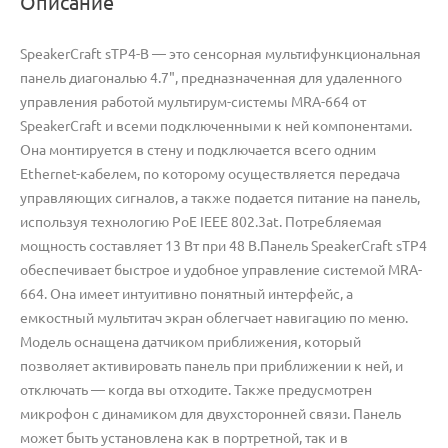
Описание
SpeakerCraft sTP4-B — это сенсорная мультифункциональная
панель диагональю 4.7", предназначенная для удаленного
управления работой мультирум-системы MRA-664 от
SpeakerCraft и всеми подключенными к ней компонентами.
Она монтируется в стену и подключается всего одним
Ethernet-кабелем, по которому осуществляется передача
управляющих сигналов, а также подается питание на панель,
используя технологию PoE IEEE 802.3at. Потребляемая
мощность составляет 13 Вт при 48 В.Панель SpeakerCraft sTP4
обеспечивает быстрое и удобное управление системой MRA-
664. Она имеет интуитивно понятный интерфейс, а
емкостный мультитач экран облегчает навигацию по меню.
Модель оснащена датчиком приближения, который
позволяет активировать панель при приближении к ней, и
отключать — когда вы отходите. Также предусмотрен
микрофон с динамиком для двухсторонней связи. Панель
может быть установлена как в портретной, так и в