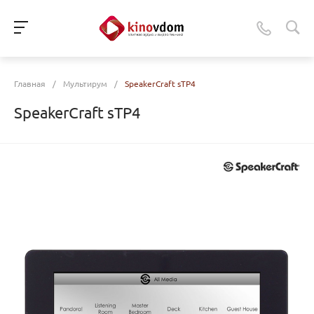
Главная
/
Мультирум
/
SpeakerCraft sTP4
SpeakerCraft sTP4