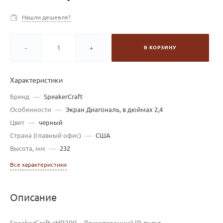
Нашли дешевле?
-
+
В КОРЗИНУ
Характеристики
Бренд
—
SpeakerCraft
Особенности
—
Экран Диагональ, в дюймах 2,4
Цвет
—
черный
Страна (главный офис)
—
США
Высота, мм
—
232
Все характеристики
Описание
SpeakerCraft sHR200 – Двухсторонний IP-пульт