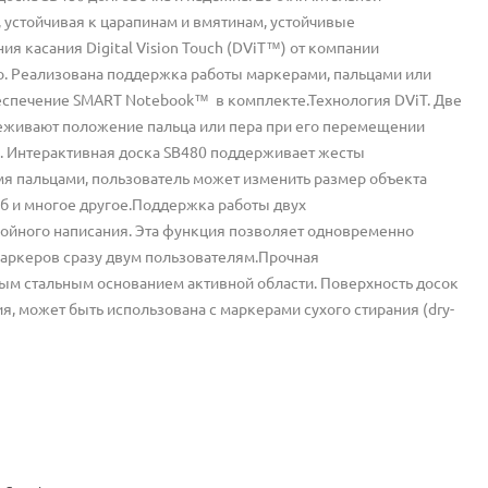
 устойчивая к царапинам и вмятинам, устойчивые
я касания Digital Vision Touch (DViT™) от компании
о. Реализована поддержка работы маркерами, пальцами или
еспечение SMART Notebook™ в комплекте.
Технология DViT. Две
леживают положение пальца или пера при его перемещении
. Интерактивная доска SB480 поддерживает жесты
я пальцами, пользователь может изменить размер объекта
аб и многое другое.Поддержка работы двух
ойного написания. Эта функция позволяет одновременно
маркеров сразу двум пользователям.Прочная
ным стальным основанием активной области. Поверхность досок
 может быть использована с маркерами сухого стирания (dry-