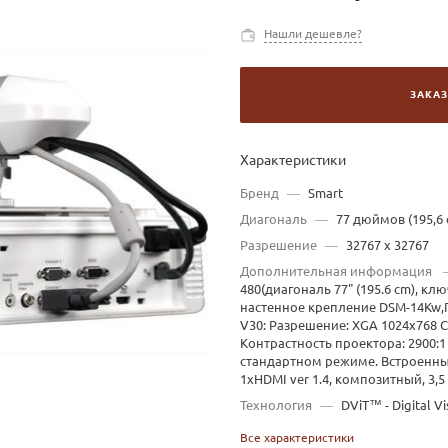
Нашли дешевле?
ЗАКАЗ
Характеристики
Бренд
—
Smart
Диагональ
—
77 дюймов (195,6 
Разрешение
—
32767 х 32767
Дополнительная информация
480(диагональ 77" (195.6 cm), 
настенное крепление DSM-14Kw,
V30: Разрешение: XGA 1024x768 
Контрастность проектора: 2900:1
стандартном режиме. Встроенный
1xHDMI ver 1.4, композитный, 3,5 
Технология
—
DViT™ - Digital Vi
Все характеристики