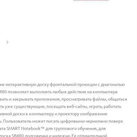
не интерактивную доску фронтальной проекции с диагональю
SB480 позволяет выполнять любые действия на компьютере
ывать и закрывать приложения, просматривать файлы, общаться
ь уже существующие, посещать веб-сайты, играть, работать
тивной доски к компьютеру и проектору изображение
ть. Пользователь может писать цифровыми чернилами поверх
ата SMART Notebook™ для группового обучения, для
оска SB480 долговечна и надежна. Ее отличительной