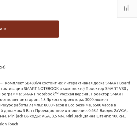
АТЬ
см)
—
Комплект SB480iv4 состоит из: Интерактивная доска SMART Board
ключ активации SMART NOTEBOOK в комплекте) Проектор SMART V30 ,
Программа: SMART Notebook™ Русская версия . Проектор SMART
Соотношение сторон: 4:3 Яркость проектора: 3000 люмен
 Ресурс работы лампы: 8000 часов в Eco режиме, 6500 часов в
 динамик: 5 Ватт Проекционное отношение: 0.63:1 Входы: 2xVGA,
мм. Mini jack Выходы: VGA, 3,5 мм. Mini Jack Длина штанги: 100 см..
sion Touch