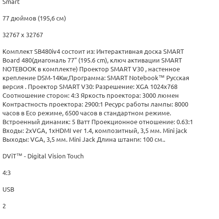
Smart
77 дюймов (195,6 см)
32767 х 32767
Комплект SB480iv4 состоит из: Интерактивная доска SMART
Board 480(диагональ 77" (195.6 cm), ключ активации SMART
NOTEBOOK в комплекте) Проектор SMART V30 , настенное
крепление DSM-14Kw,Программа: SMART Notebook™ Русская
версия . Проектор SMART V30: Разрешение: XGA 1024x768
Соотношение сторон: 4:3 Яркость проектора: 3000 люмен
Контрастность проектора: 2900:1 Ресурс работы лампы: 8000
часов в Eco режиме, 6500 часов в стандартном режиме.
Встроенный динамик: 5 Ватт Проекционное отношение: 0.63:1
Входы: 2xVGA, 1xHDMI ver 1.4, композитный, 3,5 мм. Mini jack
Выходы: VGA, 3,5 мм. Mini Jack Длина штанги: 100 см..
DViT™ - Digital Vision Touch
4:3
USB
2