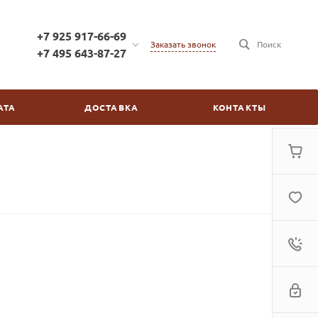
+7 925 917-66-69
Заказать звонок
Поиск
+7 495 643-87-27
+7 925 917-66-69
г. Москва, ул. Бойцовая,
АТА
ДОСТАВКА
КОНТАКТЫ
д.2/30
пн-пт: с 10:00 до 20:00
сб-вс: выходной
kinovdom@inbox.ru