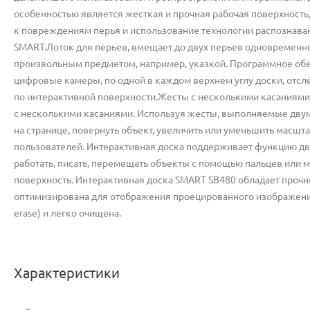
особенностью является жесткая и прочная рабочая поверхность,
к повреждениям перья и использование технологии распознавани
SMART.Лоток для перьев, вмещает до двух перьев одновременн
произвольным предметом, например, указкой. Программное об
цифровые камеры, по одной в каждом верхнем углу доски, отс
по интерактивной поверхности.
Жесты с несколькими касаниями
с несколькими касаниями. Используя жесты, выполняемые двум
на странице, повернуть объект, увеличить или уменьшить масшт
пользователей. Интерактивная доска поддерживает функцию дв
работать, писать, перемещать объекты с помощью пальцев или 
поверхность. Интерактивная доска SMART SB480 обладает проч
оптимизирована для отображения проецированного изображения,
erase) и легко очищена.
Характеристики