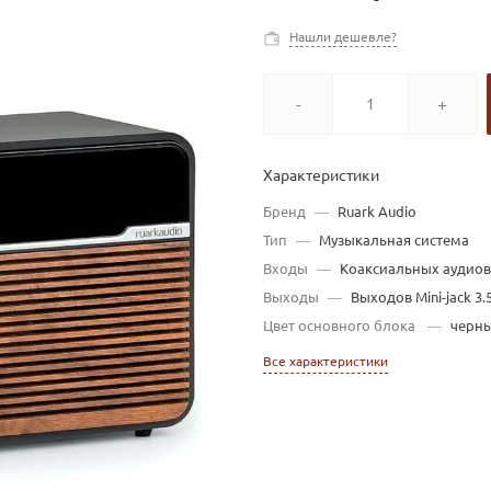
Нашли дешевле?
-
+
Характеристики
Бренд
—
Ruark Audio
Тип
—
Музыкальная система
Входы
—
Коаксиальных аудиов
Выходы
—
Выходов Mini-jack 3.
Цвет основного блока
—
черн
Все характеристики