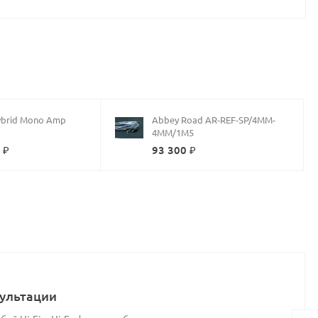
ybrid Mono Amp
Abbey Road AR-REF-SP/4MM-
4MM/1M5
 ₽
93 300 ₽
ультации