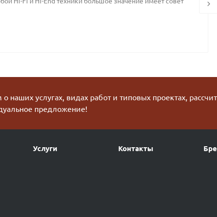
ой Hi-Fi и Hi-End техники большое значение имеет совет
о наших услугах, видах работ и типовых проектах, рассчи
дуальное предложение!
Услуги
Контакты
Бр