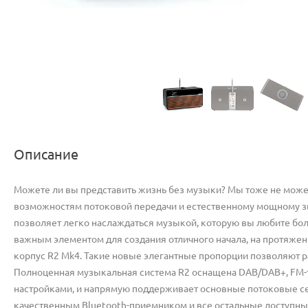
Описание
Можете ли вы представить жизнь без музыки? Мы тоже не може
возможностям потоковой передачи и естественному мощному зв
позволяет легко наслаждаться музыкой, которую вы любите боль
важным элементом для создания отличного начала, на протяжен
корпус R2 Mk4. Такие новые элегантные пропорции позволяют р
Полноценная музыкальная система R2 оснащена DAB/DAB+, FM-
настройками, и напрямую поддерживает основные потоковые серв
качественным Bluetooth-приемником и все остальные доступны