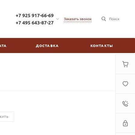
+7 925 917-66-69
Заказать звонок
Поиск
+7 495 643-87-27
+7 925 917-66-69
г. Москва, ул. Бойцовая,
АТА
ДОСТАВКА
КОНТАКТЫ
д.2/30
пн-пт: с 10:00 до 20:00
сб-вс: выходной
kinovdom@inbox.ru
ЖИТЬ