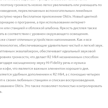
, поэтому громкость можно легко увеличивать или уменьшать по
роизведения, переключаемым вспомогательным линейным
оступно через бесплатное приложение Oktiv. Новый цветной
ормацию о программе, а при использовании интернет-
 или станцией и обложкой альбома. Яркость дисплея также
ать в соответствии с уровнем окружающего освещения.
кже станет отличным устройством напоминания. Как и все
технологии, обеспечивающие удивительно чистый и легкий звук.
аптивным эквалайзером, обеспечивает идеальный звуковой
уровнях громкости, что делает R2 Mk4 незаменимым способом
годаря насыщенному звуку Hi-Fidelity речь и музыка
и кофе, что является важным элементом хорошего дня.
вляется удобным дополнением к R2 Mk4, а с помощью четырех
уп к своим любимым станциям и спискам воспроизведения.
азванием Oktiv. Это также позволяет полностью контролировать
в.