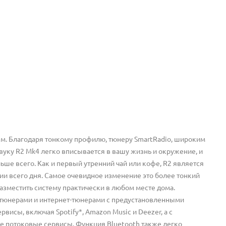
м. Благодаря тонкому профилю, тюнеру SmartRadio, широким
уку R2 Mk4 легко вписывается в вашу жизнь и окружение, и
ше всего. Как и первый утренний чай или кофе, R2 является
ии всего дня. Самое очевидное изменение это более тонкий
азместить систему практически в любом месте дома.
тюнерами и интернет-тюнерами с предустановленными
исы, включая Spotify*, Amazon Music и Deezer, а с
е потоковые сервисы. Функция Bluetooth также легко