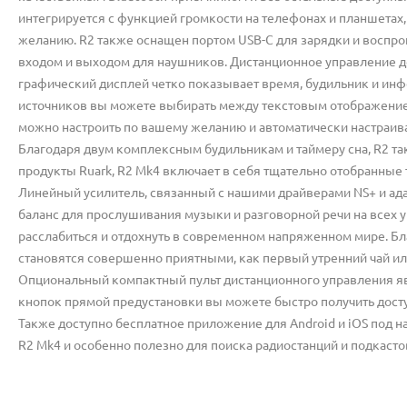
интегрируется с функцией громкости на телефонах и планшетах
желанию. R2 также оснащен портом USB-C для зарядки и восп
входом и выходом для наушников. Дистанционное управление д
графический дисплей четко показывает время, будильник и инф
источников вы можете выбирать между текстовым отображением
можно настроить по вашему желанию и автоматически настраив
Благодаря двум комплексным будильникам и таймеру сна, R2 та
продукты Ruark, R2 Mk4 включает в себя тщательно отобранные 
Линейный усилитель, связанный с нашими драйверами NS+ и ад
баланс для прослушивания музыки и разговорной речи на всех 
расслабиться и отдохнуть в современном напряженном мире. Бла
становятся совершенно приятными, как первый утренний чай ил
Опциональный компактный пульт дистанционного управления я
кнопок прямой предустановки вы можете быстро получить дост
Также доступно бесплатное приложение для Android и iOS под н
R2 Mk4 и особенно полезно для поиска радиостанций и подкасто