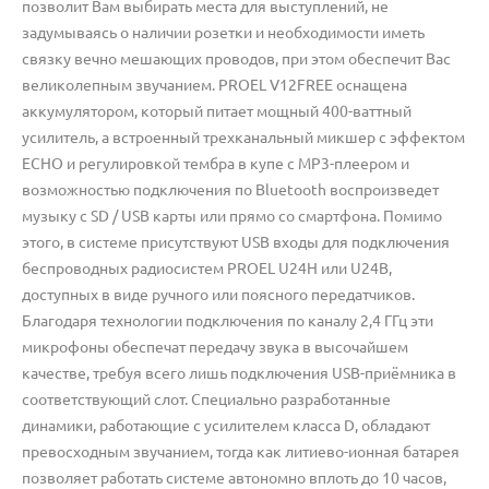
позволит Вам выбирать места для выступлений, не
задумываясь о наличии розетки и необходимости иметь
связку вечно мешающих проводов, при этом обеспечит Вас
великолепным звучанием. PROEL V12FREE оснащена
аккумулятором, который питает мощный 400-ваттный
усилитель, а встроенный трехканальный микшер с эффектом
ECHO и регулировкой тембра в купе с MP3-плеером и
возможностью подключения по Bluetooth воспроизведет
музыку с SD / USB карты или прямо со смартфона. Помимо
этого, в системе присутствуют USB входы для подключения
беспроводных радиосистем PROEL U24H или U24B,
доступных в виде ручного или поясного передатчиков.
Благодаря технологии подключения по каналу 2,4 ГГц эти
микрофоны обеспечат передачу звука в высочайшем
качестве, требуя всего лишь подключения USB-приёмника в
соответствующий слот. Специально разработанные
динамики, работающие с усилителем класса D, обладают
превосходным звучанием, тогда как литиево-ионная батарея
позволяет работать системе автономно вплоть до 10 часов,