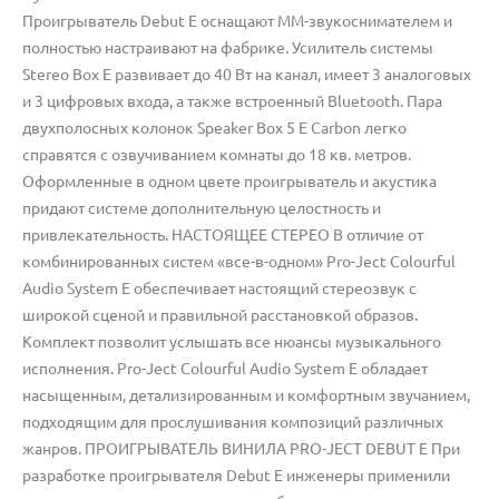
Проигрыватель Debut E оснащают MM-звукоснимателем и
полностью настраивают на фабрике. Усилитель системы
Stereo Box E развивает до 40 Вт на канал, имеет 3 аналоговых
и 3 цифровых входа, а также встроенный Bluetooth. Пара
двухполосных колонок Speaker Box 5 E Carbon легко
справятся с озвучиванием комнаты до 18 кв. метров.
Оформленные в одном цвете проигрыватель и акустика
придают системе дополнительную целостность и
привлекательность. НАСТОЯЩЕЕ СТЕРЕО В отличие от
комбинированных систем «все-в-одном» Pro-Ject Colourful
Audio System E обеспечивает настоящий стереозвук с
широкой сценой и правильной расстановкой образов.
Комплект позволит услышать все нюансы музыкального
исполнения. Pro-Ject Colourful Audio System E обладает
насыщенным, детализированным и комфортным звучанием,
подходящим для прослушивания композиций различных
жанров. ПРОИГРЫВАТЕЛЬ ВИНИЛА PRO-JECT DEBUT E При
разработке проигрывателя Debut E инженеры применили