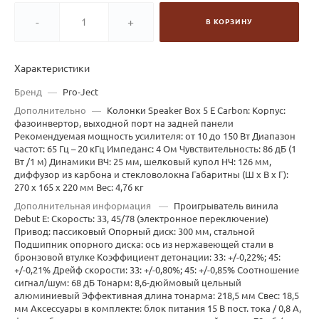
-
+
В КОРЗИНУ
Характеристики
Бренд
—
Pro-Ject
Дополнительно
—
Колонки Speaker Box 5 E Carbon: Корпус:
фазоинвертор, выходной порт на задней панели
Рекомендуемая мощность усилителя: от 10 до 150 Вт Диапазон
частот: 65 Гц – 20 кГц Импеданс: 4 Ом Чувствительность: 86 дБ (1
Вт /1 м) Динамики ВЧ: 25 мм, шелковый купол НЧ: 126 мм,
диффузор из карбона и стекловолокна Габаритны (Ш х В х Г):
270 x 165 x 220 мм Вес: 4,76 кг
Дополнительная информация
—
Проигрыватель винила
Debut E: Скорость: 33, 45/78 (электронное переключение)
Привод: пассиковый Опорный диск: 300 мм, стальной
Подшипник опорного диска: ось из нержавеющей стали в
бронзовой втулке Коэффициент детонации: 33: +/-0,22%; 45:
+/-0,21% Дрейф скорости: 33: +/-0,80%; 45: +/-0,85% Соотношение
сигнал/шум: 68 дБ Тонарм: 8,6-дюймовый цельный
алюминиевый Эффективная длина тонарма: 218,5 мм Свес: 18,5
мм Аксессуары в комплекте: блок питания 15 В пост. тока / 0,8 А,