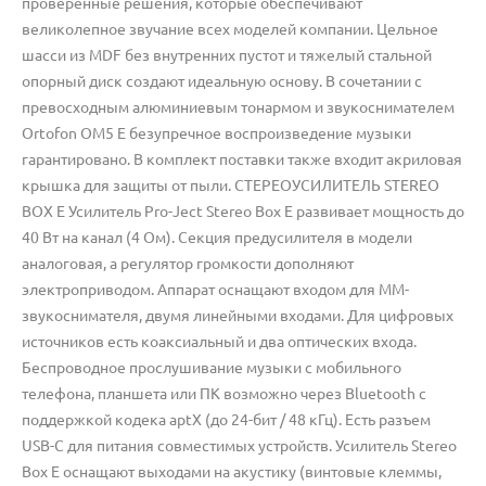
проверенные решения, которые обеспечивают
великолепное звучание всех моделей компании. Цельное
шасси из MDF без внутренних пустот и тяжелый стальной
опорный диск создают идеальную основу. В сочетании с
превосходным алюминиевым тонармом и звукоснимателем
Ortofon OM5 E безупречное воспроизведение музыки
гарантировано. В комплект поставки также входит акриловая
крышка для защиты от пыли. СТЕРЕОУСИЛИТЕЛЬ STEREO
BOX E Усилитель Pro-Ject Stereo Box E развивает мощность до
40 Вт на канал (4 Ом). Секция предусилителя в модели
аналоговая, а регулятор громкости дополняют
электроприводом. Аппарат оснащают входом для MM-
звукоснимателя, двумя линейными входами. Для цифровых
источников есть коаксиальный и два оптических входа.
Беспроводное прослушивание музыки с мобильного
телефона, планшета или ПК возможно через Bluetooth с
поддержкой кодека aptX (до 24-бит / 48 кГц). Есть разъем
USB-C для питания совместимых устройств. Усилитель Stereo
Box E оснащают выходами на акустику (винтовые клеммы,