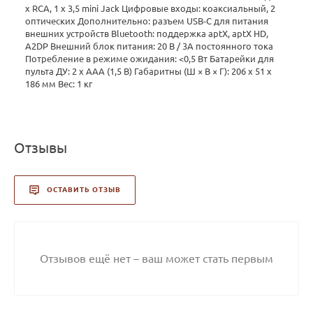
x RCA, 1 x 3,5 mini Jack Цифровые входы: коаксиальный, 2
оптических Дополнительно: разъем USB-C для питания
внешних устройств Bluetooth: поддержка aptX, aptX HD,
A2DP Внешний блок питания: 20 В / 3A постоянного тока
Потребление в режиме ожидания: <0,5 Вт Батарейки для
пульта ДУ: 2 x AAA (1,5 В) Габаритны (Ш × В × Г): 206 x 51 x
186 мм Вес: 1 кг
Отзывы
ОСТАВИТЬ ОТЗЫВ
Отзывов ещё нет – ваш может стать первым