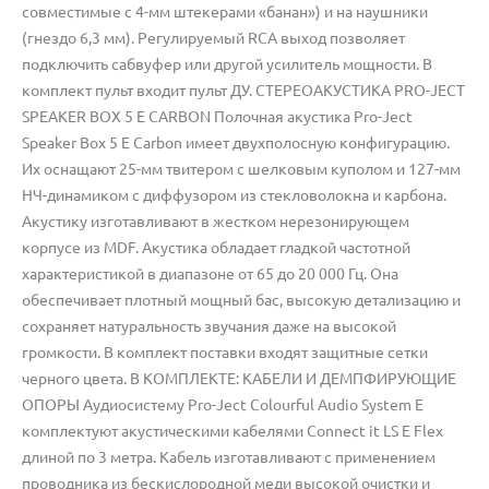
совместимые с 4-мм штекерами «банан») и на наушники
(гнездо 6,3 мм). Регулируемый RCA выход позволяет
подключить сабвуфер или другой усилитель мощности. В
комплект пульт входит пульт ДУ. СТЕРЕОАКУСТИКА PRO-JECT
SPEAKER BOX 5 E CARBON Полочная акустика Pro-Ject
Speaker Box 5 E Carbon имеет двухполосную конфигурацию.
Их оснащают 25-мм твитером с шелковым куполом и 127-мм
НЧ-динамиком с диффузором из стекловолокна и карбона.
Акустику изготавливают в жестком нерезонирующем
корпусе из MDF. Акустика обладает гладкой частотной
характеристикой в диапазоне от 65 до 20 000 Гц. Она
обеспечивает плотный мощный бас, высокую детализацию и
сохраняет натуральность звучания даже на высокой
громкости. В комплект поставки входят защитные сетки
черного цвета. В КОМПЛЕКТЕ: КАБЕЛИ И ДЕМПФИРУЮЩИЕ
ОПОРЫ Аудиосистему Pro-Ject Colourful Audio System E
комплектуют акустическими кабелями Connect it LS E Flex
длиной по 3 метра. Кабель изготавливают с применением
проводника из бескислородной меди высокой очистки и