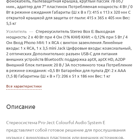
фонокабель, пылезащитная крышка, круглый пассик 78 об./
мин., адаптер для 7‘‘ пластинок Потребляемая мощность: 4 Вт / 0
Вт в режиме ожидания Габариты (Ш х В х Г): 415 x 113 x 320 мм С
открытой крышкой для защиты от пыли: 415 x 365 x 405 мм Вес:
5,5 кг
Усилитель
—
Стереоусилитель Stereo Box E: Выходная
мощность: 2 x 40 Вт при 4 Ом (1% КНИ) КНИ: < 0,12% при 5 Вт / 4
Ом Вход Phono MM: 1 x RCA с винтом заземления Линейные
входы: 1 x RCA, 1 x 3,5 mini Jack Цифровые входы: коаксиальный,
2 оптических Дополнительно: разъем USB-C для питания
внешних устройств Bluetooth: поддержка aptX, aptX HD, A2DP
Внешний блок питания: 20 В / 3A постоянного тока Потребление
в режиме ожидания: <0,5 Вт Батарейки для пульта ДУ: 2 x AAA
(1,5 В) Габаритны (Ш × В × Г): 206 x 51 x 186 мм Вес: 1 кг
Все характеристики
Описание
Стереосистема Pro-Ject Colourful Audio System E
представляет собой готовое решение для прослушивания
музыки с виниловых пластинок или внешних источников.