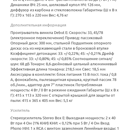
Динамики ВЧ: 25 мм, шелковый купол НЧ: 126 мм,
диффузор из карбона и стекловолокна Габаритны (Ш х В х
Г): 270 x 165 x 220 мм Вес: 4,76 кг
Дополнительная информация
Проигрыватель винила Debut E: Скорость: 33, 45/78
(электронное переключение) Привод: пассиковый
Опорный диск: 300 мм, стальной Подшипник опорного
диска: ось из нержавеющей стали в бронзовой втулке
Коэффициент детонации: 33: +/-0,22%; 45: +/-0,21% Дрейф
скорости: 33: +/-0,80%; 45: +/-0,85% Соотношение сигнал/
шум: 68 дБ Тонарм: 8,6-дюймовый цельный алюминиевый
Эффективная длина тонарма: 218,5 мм Свес: 18,5 мм
Аксессуары в комплекте: блок питания 15 В пост. тока / 0,8
А, фонокабель, пылезащитная крышка, круглый пассик 78
об./мин., адаптер для 7‘‘ пластинок Потребляемая
мощность: 4 Вт / 0 Вт в режиме ожидания Габариты (Ш х В х
Г): 415 x 113 x 320 мм С открытой крышкой для защиты от
пыли: 415 x 365 x 405 мм Вес: 5,5 кг
Усилитель
Стереоусилитель Stereo Box E: Выходная мощность: 2 x 40
Вт при 4 Ом (1% КНИ) КНИ: < 0,12% при 5 Вт / 4 Ом Вход
Phono MM: 1 x RCA с винтом заземления Линейные входы: 1