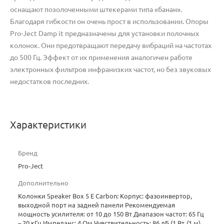
оснащают позолоченными штекерами типа «банан».
Благодаря гибкости он очень прост в использовании. Опоры
Pro-Ject Damp it предназначены для установки полочных
колонок. Они предотвращают передачу вибраций на частотах
до 500 Гц. Эффект от их применения аналогичен работе
электронных фильтров инфранизких частот, но без звуковых
недостатков последних.
Характеристики
Бренд
Pro-Ject
Дополнительно
Колонки Speaker Box 5 E Carbon: Корпус: фазоинвертор,
выходной порт на задней панели Рекомендуемая
мощность усилителя: от 10 до 150 Вт Диапазон частот: 65 Гц
– 20 кГц Импеданс: 4 Ом Чувствительность: 86 дБ (1 Вт /1 м)