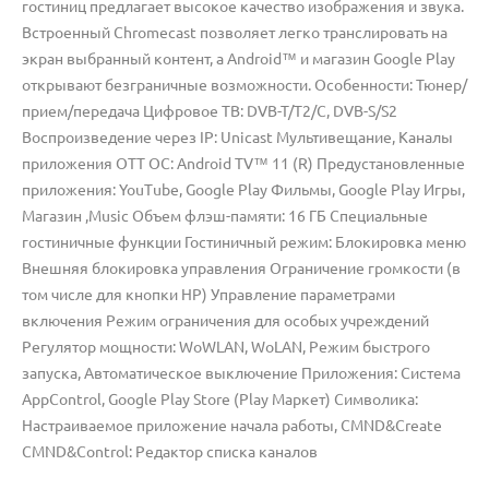
гостиниц предлагает высокое качество изображения и звука.
Встроенный Chromecast позволяет легко транслировать на
экран выбранный контент, а Android™ и магазин Google Play
открывают безграничные возможности. Особенности: Тюнер/
прием/передача Цифровое ТВ: DVB-T/T2/C, DVB-S/S2
Воспроизведение через IP: Unicast Мультивещание, Каналы
приложения OTT ОС: Android TV™ 11 (R) Предустановленные
приложения: YouTube, Google Play Фильмы, Google Play Игры,
Магазин ,Music Объем флэш-памяти: 16 ГБ Специальные
гостиничные функции Гостиничный режим: Блокировка меню
Внешняя блокировка управления Ограничение громкости (в
том числе для кнопки HP) Управление параметрами
включения Режим ограничения для особых учреждений
Регулятор мощности: WoWLAN, WoLAN, Режим быстрого
запуска, Автоматическое выключение Приложения: Система
AppControl, Google Play Store (Play Маркет) Символика:
Настраиваемое приложение начала работы, CMND&Create
CMND&Control: Редактор списка каналов