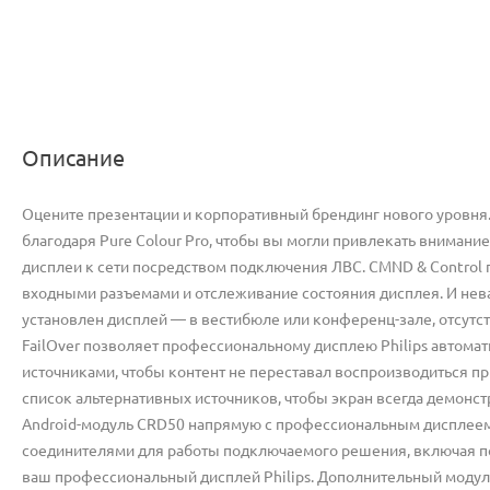
Описание
Оцените презентации и корпоративный брендинг нового уровня. Э
благодаря Pure Colour Pro, чтобы вы могли привлекать внимани
дисплеи к сети посредством подключения ЛВС. CMND & Control
входными разъемами и отслеживание состояния дисплея. И неваж
установлен дисплей — в вестибюле или конференц-зале, отсут
FailOver позволяет профессиональному дисплею Philips автом
источниками, чтобы контент не переставал воспроизводиться п
список альтернативных источников, чтобы экран всегда демонс
Android-модуль CRD50 напрямую с профессиональным дисплеем 
соединителями для работы подключаемого решения, включая пода
ваш профессиональный дисплей Philips. Дополнительный модул