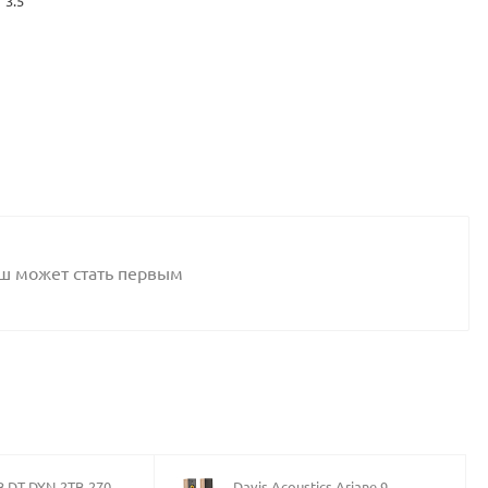
3.5
аш может стать первым
B DT-DYN-2TB-270
Davis Acoustics Ariane 9