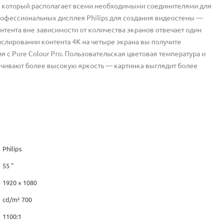
PS, который располагает всеми необходимыми соединителями для
рофессиональных дисплея Philips для создания видеостены —
нтента вне зависимости от количества экранов отвечает один
нслировании контента 4K на четыре экрана вы получите
с Pure Colour Pro. Пользовательская цветовая температура и
ивают более высокую яркость — картинка выглядит более
Philips
55 "
1920 × 1080
cd/m² 700
1100:1