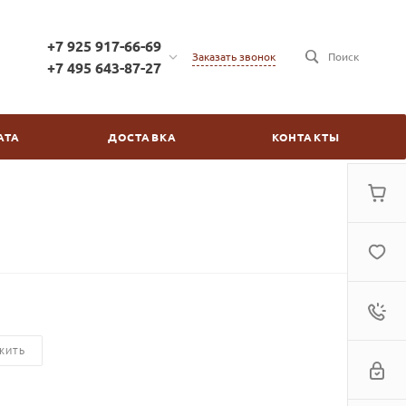
+7 925 917-66-69
Заказать звонок
Поиск
+7 495 643-87-27
+7 925 917-66-69
г. Москва, ул. Бойцовая,
АТА
ДОСТАВКА
КОНТАКТЫ
д.2/30
пн-пт: с 10:00 до 20:00
сб-вс: выходной
kinovdom@inbox.ru
ЖИТЬ