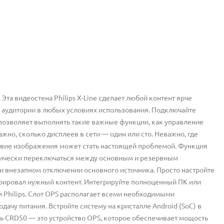
та видеостена Philips X-Line сделает любой контент ярче
е аудитории в любых условиях использования. Подключайте
 позволяет выполнять такие важные функции, как управление
но, сколько дисплеев в сети — один или сто. Неважно, где
ствие изображения может стать настоящей проблемой. Функция
атически переключаться между основным и резервным
ри внезапном отключении основного источника. Просто настройте
трировал нужный контент. Интегрируйте полноценный ПК или
Philips. Слот OPS располагает всеми необходимыми
чу питания. Встройте систему на кристалле Android (SoC) в
ь CRD50 — это устройство OPS, которое обеспечивает мощость