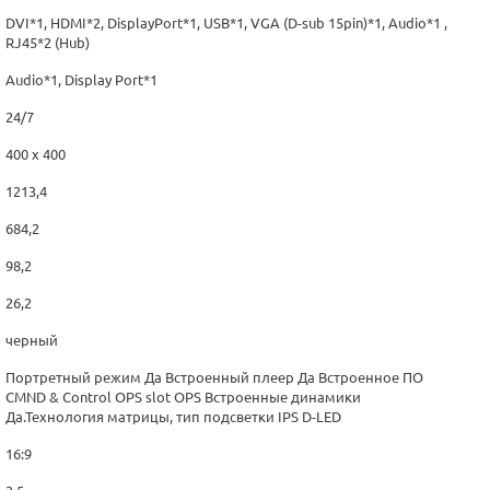
DVI*1, HDMI*2, DisplayPort*1, USB*1, VGA (D-sub 15pin)*1, Audio*1 ,
RJ45*2 (Hub)
Audio*1, Display Port*1
24/7
400 x 400
1213,4
684,2
98,2
26,2
черный
Портретный режим Да Встроенный плеер Да Встроенное ПО
CMND & Control OPS slot OPS Встроенные динамики
Да.Технология матрицы, тип подсветки IPS D-LED
16:9