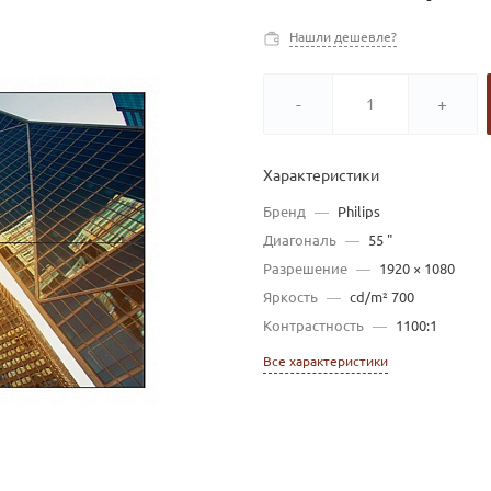
Нашли дешевле?
-
+
Характеристики
Бренд
—
Philips
Диагональ
—
55 "
Разрешение
—
1920 × 1080
Яркость
—
cd/m² 700
Контрастность
—
1100:1
Все характеристики