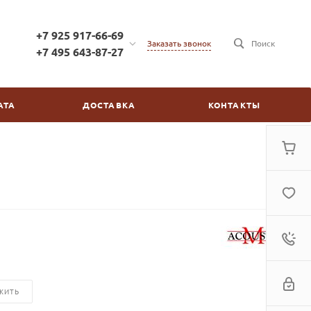
+7 925 917-66-69
Заказать звонок
Поиск
+7 495 643-87-27
+7 925 917-66-69
г. Москва, ул. Бойцовая,
АТА
ДОСТАВКА
КОНТАКТЫ
д.2/30
пн-пт: с 10:00 до 20:00
сб-вс: выходной
kinovdom@inbox.ru
ЖИТЬ