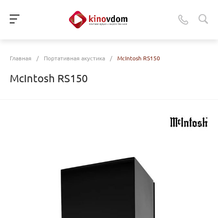
Главная
/
Портативная акустика
/
McIntosh RS150
McIntosh RS150