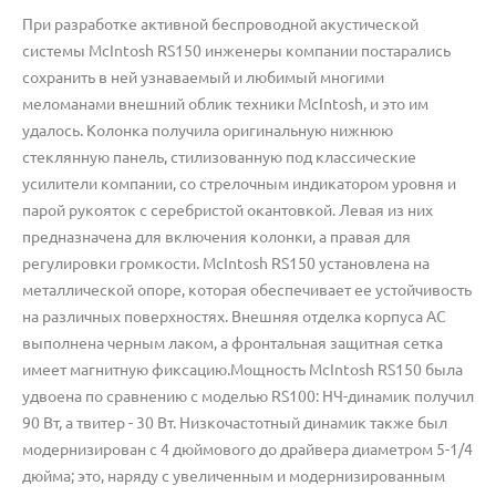
При разработке активной беспроводной акустической
системы McIntosh RS150 инженеры компании постарались
сохранить в ней узнаваемый и любимый многими
меломанами внешний облик техники McIntosh, и это им
удалось. Колонка получила оригинальную нижнюю
стеклянную панель, стилизованную под классические
усилители компании, со стрелочным индикатором уровня и
парой рукояток с серебристой окантовкой. Левая из них
предназначена для включения колонки, а правая для
регулировки громкости. McIntosh RS150 установлена на
металлической опоре, которая обеспечивает ее устойчивость
на различных поверхностях. Внешняя отделка корпуса АС
выполнена черным лаком, а фронтальная защитная сетка
имеет магнитную фиксацию.Мощность McIntosh RS150 была
удвоена по сравнению с моделью RS100: НЧ-динамик получил
90 Вт, а твитер - 30 Вт. Низкочастотный динамик также был
модернизирован с 4 дюймового до драйвера диаметром 5-1/4
дюйма; это, наряду с увеличенным и модернизированным