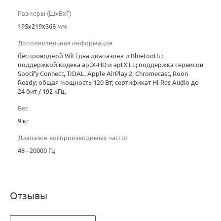
Размеры (ШxВxГ)
195x219x368 мм
Дополнительная информация
беспроводной WiFi два диапазона и Bluetooth с
поддержкой кодека aptX-HD и aptX LL; поддержка сервисов
Spotify Connect, TIDAL, Apple AirPlay 2, Chromecast, Roon
Ready; общая мощность 120 Вт; сертификат Hi-Res Audio до
24 бит / 192 кГц.
Вес
9 кг
Диапазон воспроизводимых частот
48 - 20000 Гц
Отзывы