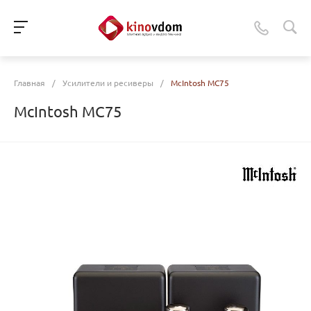
Главная
/
Усилители и ресиверы
/
McIntosh MC75
McIntosh MC75