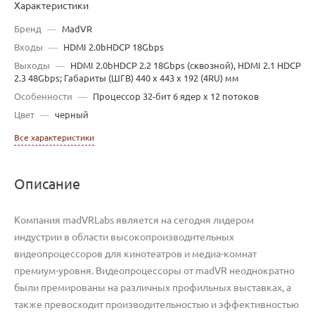
Характеристики
Бренд
—
MadVR
Входы
—
HDMI 2.0bHDCP 18Gbps
Выходы
—
HDMI 2.0bHDCP 2.2 18Gbps (сквозной), HDMI 2.1 HDCP
2.3 48Gbps; Габариты (ШГВ) 440 x 443 x 192 (4RU) мм
Особенности
—
Процессор 32-бит 6 ядер х 12 потоков
Цвет
—
черный
Все характеристики
Описание
Компания madVRLabs является на сегодня лидером
индустрии в области высокопроизводительных
видеопроцессоров для кинотеатров и медиа-комнат
премиум-уровня. Bидеопроцессоры от madVR неоднократно
были премированы на различных профильных выставках, а
также превосходит производительностью и эффективностью