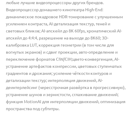
любые лучшие видеопроцессоры других брендов.
Видеопроцессор домашнего кинотеатра High-End:
динамическое покадровое HDR-тонирование с улучшенным
усилением контраста, AI-детализация текстур, теней и
световых бликов; AI-апскейл до 8K 60fps, хроматический AI-
апскейл до 4:4:4, разрешение на выходе до 8K60; 3D-
калибровка LUT, коррекция геометрии (в том числе для
вогнутых экранов) и сдвиг проекции, авто-определение и
переключение форматов CIW/CIH;цвето-конвергенция, AI-
устранение артефактов компрессии, цветовых ступенчатых
градиентов и дрожания; усиление чёткости контуров и
детализации текстур; интерполяция движений, AI-
деинтерлейсинг (чересстрочная развёртка в прогрессивную),
устранение шумов и зернистости, сглаживание движений;
функция MotionAI для интерполяции движений, оптимизация
пространства под субтитры.