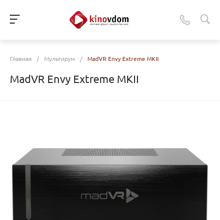
Главная
/
Мультирум
/
MadVR Envy Extreme MKII
MadVR Envy Extreme MKII