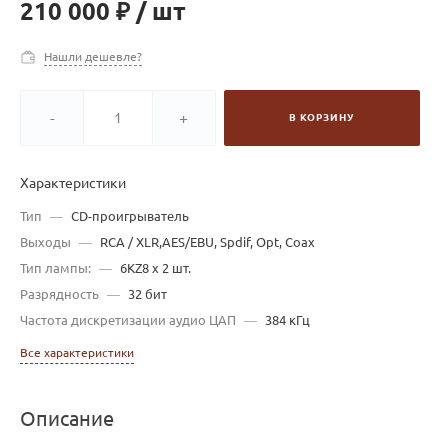
210 000 ₽
/
шт
Нашли дешевле?
-
+
В КОРЗИНУ
Характеристики
Тип
—
CD-проигрыватель
Выходы
—
RCA / XLR,AES/EBU, Spdif, Opt, Coax
Тип лампы:
—
6KZ8 х 2 шт.
Разрядность
—
32 бит
Частота дискретизации аудио ЦАП
—
384 кГц
Все характеристики
Описание