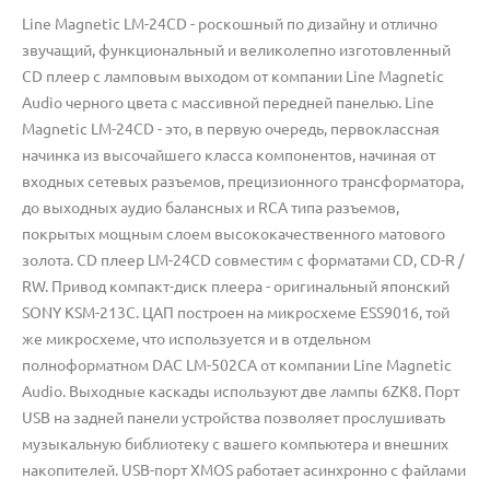
Line Magnetic LM-24CD - роскошный по дизайну и отлично
звучащий, функциональный и великолепно изготовленный
CD плеер с ламповым выходом от компании Line Magnetic
Audio черного цвета с массивной передней панелью. Line
Magnetic LM-24CD - это, в первую очередь, первоклассная
начинка из высочайшего класса компонентов, начиная от
входных сетевых разъемов, прецизионного трансформатора,
до выходных аудио балансных и RCA типа разъемов,
покрытых мощным слоем высококачественного матового
золота. CD плеер LM-24CD совместим с форматами CD, CD-R /
RW. Привод компакт-диск плеера - оригинальный японский
SONY KSM-213C. ЦАП построен на микросхеме ESS9016, той
же микросхеме, что используется и в отдельном
полноформатном DAC LM-502CA от компании Line Magnetic
Audio. Выходные каскады используют две лампы 6ZK8. Порт
USB на задней панели устройства позволяет прослушивать
музыкальную библиотеку с вашего компьютера и внешних
накопителей. USB-порт XMOS работает асинхронно с файлами