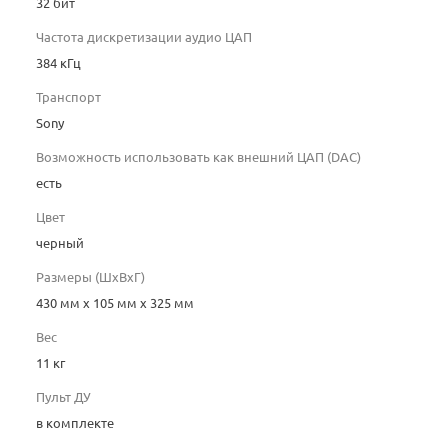
32 бит
Частота дискретизации аудио ЦАП
384 кГц
Транспорт
Sony
Возможность использовать как внешний ЦАП (DAC)
есть
Цвет
черный
Размеры (ШхВхГ)
430 мм х 105 мм х 325 мм
Вес
11 кг
Пульт ДУ
в комплекте