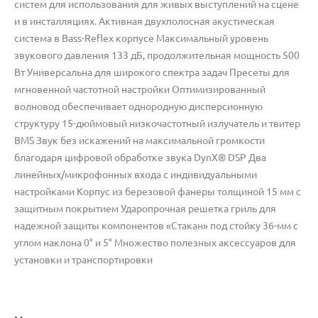
систем для использования для живых выступлений на сцене
и в инсталляциях. Активная двухполосная акустическая
система в Bass-Reflex корпусе Максимальный уровень
звукового давления 133 дБ, продолжительная мощность 500
Вт Универсальна для широкого спектра задач Пресеты для
мгновенной частотной настройки Оптимизированный
волновод обеспечивает однородную дисперсионную
структуру 15-дюймовый низкочастотный излучатель и твитер
BMS Звук без искажений на максимальной громкости
благодаря цифровой обработке звука DynX® DSP Два
линейных/микрофонных входа с индивидуальными
настройками Корпус из березовой фанеры толщиной 15 мм с
защитным покрытием Ударопрочная решетка гриль для
надежной защиты компонентов «Стакан» под стойку 36-мм с
углом наклона 0° и 5° Множество полезных аксессуаров для
установки и транспортировки