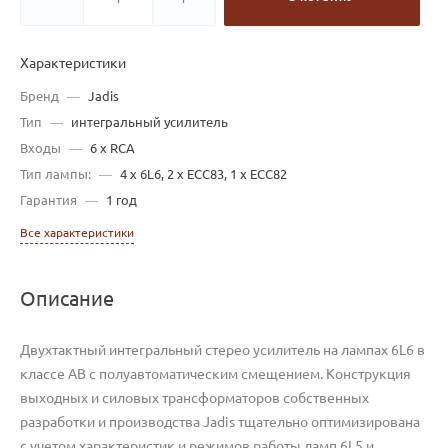
Характеристики
Бренд
—
Jadis
Тип
—
интегральный усилитель
Входы
—
6 x RCA
Тип лампы:
—
4 х 6L6, 2 x ECC83, 1 x ECC82
Гарантия
—
1 год
Все характеристики
Описание
Двухтактный интегральный стерео усилитель на лампах 6L6 в
классе АВ с полуавтоматическим смещением. Конструкция
выходных и силовых трансформаторов собственных
разработки и производства Jadis тщательно оптимизирована
с учетом характеристик и режимов работы ламп 6L5 и