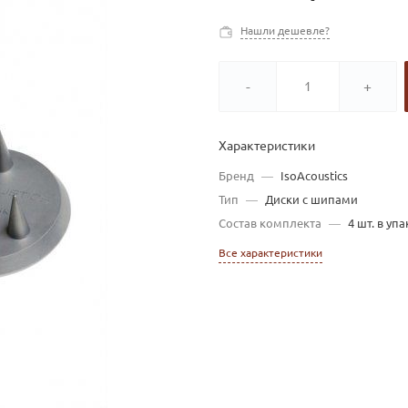
Нашли дешевле?
-
+
Характеристики
Бренд
—
IsoAcoustics
Тип
—
Диски с шипами
Состав комплекта
—
4 шт. в уп
Все характеристики