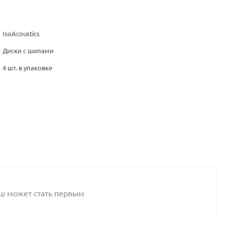
IsoAcoustics
Диски с шипами
4 шт. в упаковке
аш может стать первым