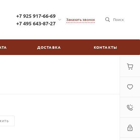
+7 925 917-66-69
Заказать звонок
Поиск
+7 495 643-87-27
+7 925 917-66-69
г. Москва, ул. Бойцовая,
АТА
ДОСТАВКА
КОНТАКТЫ
д.2/30
пн-пт: с 10:00 до 20:00
сб-вс: выходной
kinovdom@inbox.ru
ЖИТЬ