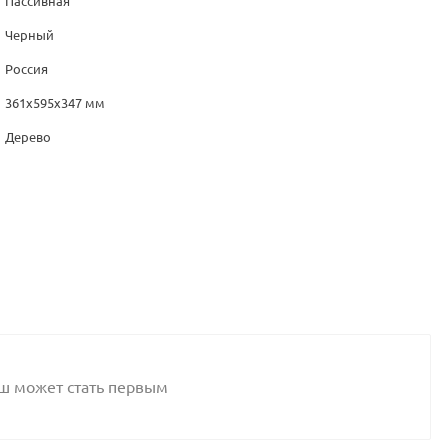
Пассивная
Черный
Россия
361х595x347 мм
Дерево
аш может стать первым