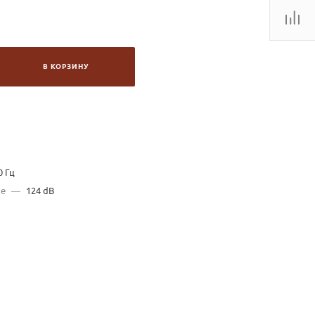
В КОРЗИНУ
0 Гц
ие
—
124 dB