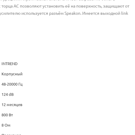
торца АС позволяют установить её на поверхность, защищают от
силителю используется разъём Speakon. Имеется выходной link
INTREND
Корпусный
48-20000 Гц
124 dB
12 месяцев
800 Вт
8 Ом