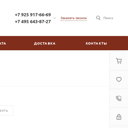
+7 925 917-66-69
Заказать звонок
Поиск
+7 495 643-87-27
+7 925 917-66-69
г. Москва, ул. Бойцовая,
АТА
ДОСТАВКА
КОНТАКТЫ
д.2/30
пн-пт: с 10:00 до 20:00
сб-вс: выходной
kinovdom@inbox.ru
ЖИТЬ