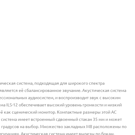
тическая система, подходящая для широкого спектра
вляется её сбалансированное звучание. Акустическая система
фессиональных аудиосистем, и воспроизводит звук с высоким
ма ILS-12 обеспечивает высокий уровень громкости и низкий
её как сценический монитор. Компактные размеры этой АС
я система имеет встроенный сдвоенный стакан 35 мм и может
 -7 градусов на выбор. Множество закладных М8 расположены по
игурациях. Акустическая система имеет вырезы по бокам,