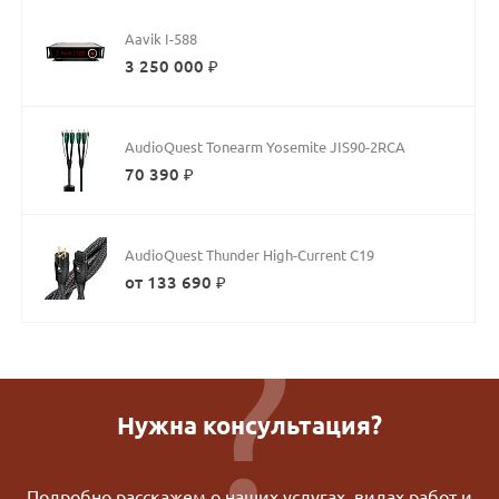
Aavik I-588
3 250 000 ₽
AudioQuest Tonearm Yosemite JIS90-2RCA
70 390 ₽
AudioQuest Thunder High-Current C19
от 133 690 ₽
Нужна консультация?
Подробно расскажем о наших услугах, видах работ и