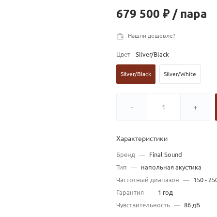
679 500 ₽
/
пара
Нашли дешевле?
Цвет
Silver/Black
Silver/Black
Silver/White
-
+
Характеристики
Бренд
—
Final Sound
Тип
—
напольная акустика
Частотный диапазон
—
150 - 25
Гарантия
—
1 год
Чувствительность
—
86 дБ