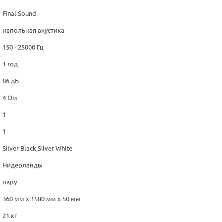
Final Sound
напольная акустика
150 - 25000 Гц
1 год
86 дБ
4 Ом
1
1
Silver Black,Silver White
Нидерланды
пару
360 мм x 1580 мм x 50 мм
21 кг