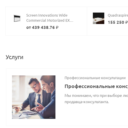
Screen Innovations Wide
Quadraspir
Commercial Motorized EX
155 250 
3WMEX133
от 439 438.76 ₽
Услуги
Профессиональные консультации
Профессиональные конс
Мы понимаем, что при выборе люб
продавца-консультанта.