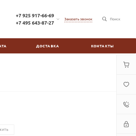
+7 925 917-66-69
Заказать звонок
Поиск
+7 495 643-87-27
+7 925 917-66-69
г. Москва, ул. Бойцовая,
АТА
ДОСТАВКА
КОНТАКТЫ
д.2/30
пн-пт: с 10:00 до 20:00
сб-вс: выходной
kinovdom@inbox.ru
ЖИТЬ