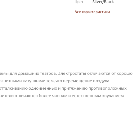
Цвет
—
Silver/Black
Все характеристики
темы для домашних театров. Электростаты отличаются от хорошо
гнитными катушками тем, что перемещение воздуха
но отталкиванию одноименных и притяжению противоположных
орители отличаются более чистым и естественным звучанием