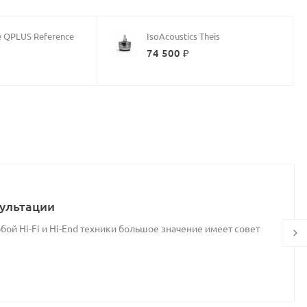
e QPLUS Reference
IsoAcoustics Theis
₽
74 500 ₽
ультации
ой Hi-Fi и Hi-End техники большое значение имеет совет