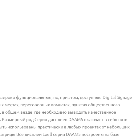
ироко функциональные, но, при этом, доступные Digital Signage
х местах, переговорных комнатах, пунктах общественного
, в общем везде, где необходимо выводить качественное
у. Размерный ряд Серия дисплеев DAAM5 включает в себя пять
 быть использованы практически в любых проектах от небольших
трицы Все дисплеи Exell серии DAАМ5 построены на базе