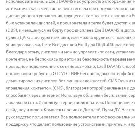
использовать панель Exell DAAM5 как устройство отображения, 
автоматическая смена источника сигнала при подключении к пан
дистанционного управления, идущего в комплекте с панелями Exel
был установлен дисплей, у пользователя всегда будет доступ к 
(DB9), имеющемуся на борту профдисплеев Exell DAAM5, в доп
пульта ДУ, клавиатуры и мышки, ими можно «рулить» с помощью
универсальными. Сети Все дисплеи Exell для Digital Signage о
Благодаря этому, дисплеями можно управлять по сети, устанавл
контентом, не беспокоясь при этом за безопасность передаваем
проводное подключение к сети невозможно, Exell DAAM5 способ
организации требуется ОТСУТСТВИЕ беспроводных интерфейсов 
демонтирован из дисплея без лишних сложностей. CMS Одна из 
управления контентом (CMS), благодаря которой рекламная и д
способами: через интернет. Используя облачный бесплатный се
локальной сети. Используя сервер пользователя. Полноценные 
слайдшоу и видео. Комплект поставки Дисплей; Пульт ДУ; Насте
руководство пользователя Все пользователи профессиональных
поддержку, что делает пользование устройствами приятным и п