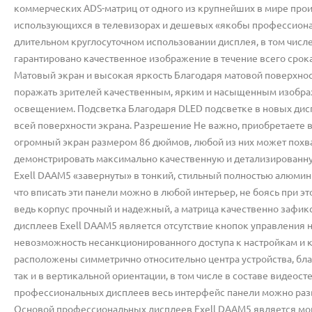
коммерческих ADS-матриц от одного из крупнейших в мире прои
использующихся в телевизорах и дешевых «якобы профессиона
длительном круглосуточном использовании дисплея, в том числе
гарантировано качественное изображение в течение всего срока
Матовый экран и высокая яркость Благодаря матовой поверхност
поражать зрителей качественным, ярким и насыщенным изобр
освещением. Подсветка Благодаря DLED подсветке в новых дис
всей поверхности экрана. Разрешение Не важно, приобретаете 
огромный экран размером 86 дюймов, любой из них может похва
демонстрировать максимально качественную и детализированн
Exell DAAM5 «завернуты» в тонкий, стильный полностью алюмини
что вписать эти панели можно в любой интерьер, не боясь при э
ведь корпус прочный и надежный, а матрица качественно зафи
дисплеев Exell DAAM5 является отсутствие кнопок управления н
невозможность несанкционированного доступа к настройкам и к
расположены симметрично относительно центра устройства, благ
так и в вертикальной ориентации, в том числе в составе видеост
профессиональных дисплеев весь интерфейс панели можно разве
Основой профессиональных дисплеев Exell DAAM5 является мощна