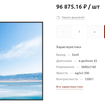
96 875.16 ₽
/
шт
Нашли дешевле?
-
+
Характеристики
Бренд
—
Exell
Диагональ
—
в дюймах 43
Разрешение
—
3840x2160
Яркость
—
кд/м2 500
Контрастность
—
1200:1
Все характеристики