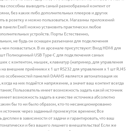
тва способны выводить самый разнообразный контент от
ями, без каких-либо дополнительных плееров и других
чить в розетку и можно пользоваться. Магазины приложений
в панели Exell можно установить практически любое
ополнительных устройств. Порты Естественно,
ьным, не будь он оснащен разъемами для подключения
 чем похвастаться. В их арсенале присутствуют: Вход HDMI для
3 шт Полноценный USB Type-C для подключения самых
шек с контентом, мышек, клавиатур (например, для управления
а на внешние приёмники х 1 шт RS232 для управления х 1 шт RJ45
 из особенностей панелей DAAM5 является автоматизация их
когда на них подаётся напряжение, а значит ваш контент всегда
тания; Пользователь имеет возможность задать какой источник
 имеет возможность задать в качестве источника абсолютно
каким бы то ни было образом, кто-то несанкционированно
ем источник через заданный промежуток времени; Все
исплеи в зависимости от задачи и гарантировать, что ваш
втоматически и без вашего лишнего вмешательства! Если же