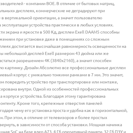
зводителей - компании BOE. В отличие от бытовых матриц,
льных» дисплеях, коммерческие не деградируют при
 в вертикальной ориентации, а значит пользователю
 эксплуатации устройства практически в любых условиях.
и экрана и яркости в 500 Кд, дисплеи Exell DAAM5 способны
ажением при установке даже в помещениях со сложным
плеях достигается высочайшая равномерность освещенности на
вы небольшой дисплей Exell размером 43 дюйма или же
статься разрешением 4К (3840х2160), а значит способен
ую картинку. Дизайн Абсолютно все профессиональные дисплеи
евый корпус с уникально тонкими рамками в 7 мм. Это значит,
том повредить устройство при транспортировке или монтаже,
ксирована внутри. Одной из особенностей профессиональных
а корпусе устройства. Благодаря этому гарантирована
онтенту. Кроме того, крепежные отверстия панелей
одаря чему его установка проста и удобна как в горизонтальной,
ен. При этом, в отличие от телевизоров и более простых
рнуть, в зависимости от способа установки. Мощная начинка
я SoC на базе ядер A73, 4 Гб оперативной памяти, 32 Гб ПЗУ и