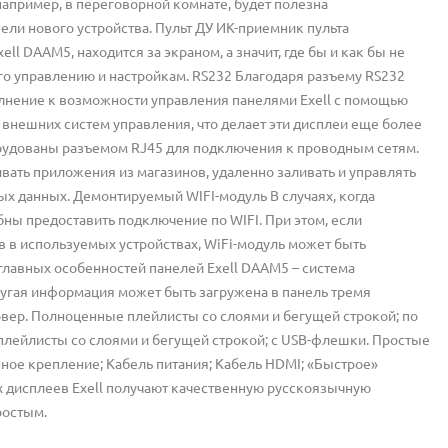
например, в переговорной комнате, будет полезна
ели нового устройства. Пульт ДУ ИК-приемник пульта
l DAAM5, находится за экраном, а значит, где бы и как бы не
его управлению и настройкам. RS232 Благодаря разъему RS232
олнение к возможности управления панелями Exell с помощью
 внешних систем управления, что делает эти дисплеи еще более
борудованы разъемом RJ45 для подключения к проводным сетям.
ивать приложения из магазинов, удаленно заливать и управлять
ых данных. Демонтируемый WIFI-модуль В случаях, когда
ны предоставить подключение по WIFI. При этом, если
в используемых устройствах, WiFi-модуль может быть
главных особенностей панелей Exell DAAM5 – система
ругая информация может быть загружена в панель тремя
рвер. Полноценные плейлисты со слоями и бегущей строкой; по
плейлисты со слоями и бегущей строкой; с USB-флешки. Простые
нное крепление; Кабель питания; Кабель HDMI; «Быстрое»
 дисплеев Exell получают качественную русскоязычную
ростым.