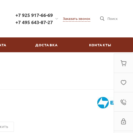
+7 925 917-66-69
Заказать звонок
Поиск
+7 495 643-87-27
+7 925 917-66-69
г. Москва, ул. Бойцовая,
АТА
ДОСТАВКА
КОНТАКТЫ
д.2/30
пн-пт: с 10:00 до 20:00
сб-вс: выходной
kinovdom@inbox.ru
ЖИТЬ