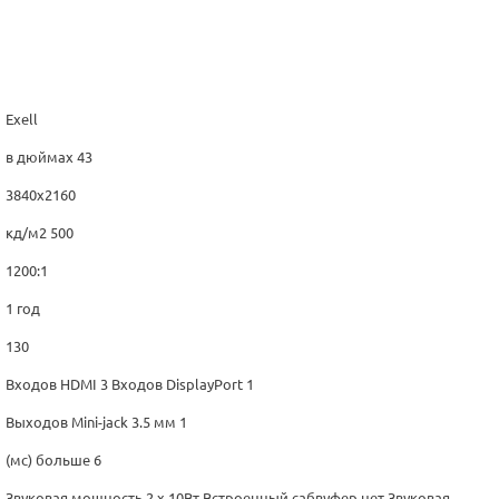
Exell
в дюймах 43
3840x2160
кд/м2 500
1200:1
1 год
130
Входов HDMI 3 Входов DisplayPort 1
Выходов Mini-jack 3.5 мм 1
(мс) больше 6
Звуковая мощность 2 х 10Вт Встроенный сабвуфер нет Звуковая