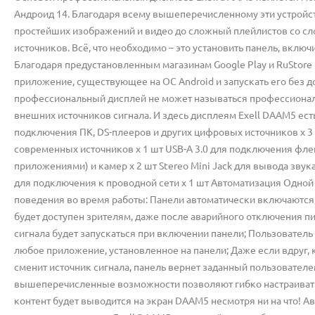
Андроид 14. Благодаря всему вышеперечисленному эти устройс
простейших изображений и видео до сложный плейлистов со сло
источников. Всё, что необходимо – это установить панель, вклю
Благодаря предустановленным магазинам Google Play и RuStore 
приложение, существующее на ОС Android и запускать его без д
профессиональный дисплей не может называться профессионал
внешних источников сигнала. И здесь дисплеям Exell DAAM5 есть
подключения ПК, DS-плееров и других цифровых источников x 
современных источников х 1 шт USB-A 3.0 для подключения фле
приложениями) и камер х 2 шт Stereo Mini Jack для вывода звук
для подключения к проводной сети х 1 шт Автоматизация Одной
поведения во время работы: Панели автоматически включаются, 
будет доступен зрителям, даже после аварийного отключения пи
сигнала будет запускаться при включении панели; Пользователь
любое приложение, установленное на панели; Даже если вдруг, 
сменит источник сигнала, панель вернет заданный пользовател
вышеперечисленные возможности позволяют гибко настраивать д
контент будет выводится на экран DAAM5 несмотря ни на что! А