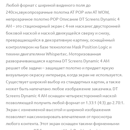
Любой формат с шириной видимого поля до
240см,звукопрозрачные полотна AT POP или AT WOW,
непрозрачное полотно POP Описание DT Screens Dynamic 4
AM – это стационарный экран с 4-мя масками: двусторонней
боковой маской и маской движущейся сверху и снизу,
превращающийся в декоративную картину, оснащённый
контроллером на базе технологии Mask Position Logic и
тихими двигателями Whispertec. Моторизованная
разворачивающаяся картина DT Screens Dynamic 4 AM
решает обе задачи – защищает полотно и придает яркую
визуальную окраску интерьера, когда экран не используется.
Существует широкий выбор из стандартных картин, а также
может быть напечатано любое изображение заказчика. DT
Screens Dynamic 4 AM оснащен четырехсторонней маской
позволяющей получить любой формат от 1.33:1 (4:3) до 2.70:1.
Экран с изменяемой высотой и шириной изображения
позволяет максимизировать впечатления от просмотра
любого контента. Этот экран оснащен такими фирменными