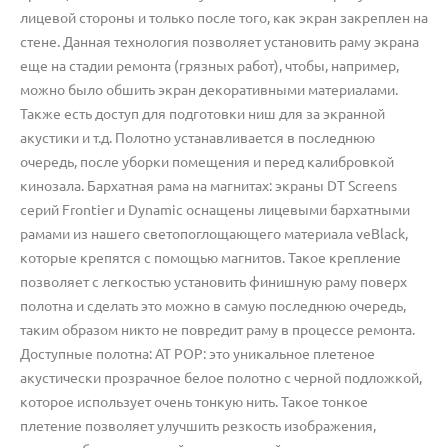
лицевой стороны и только после того, как экран закреплен на
стене. Данная технология позволяет установить раму экрана
еще на стадии ремонта (грязных работ), чтобы, например,
можно было обшить экран декоративными материалами.
Также есть доступ для подготовки ниш для за экранной
акустики и т.д. Полотно устанавливается в последнюю
очередь, после уборки помещения и перед калибровкой
кинозала. Бархатная рама на магнитах: экраны DT Screens
серий Frontier и Dynamic оснащены лицевыми бархатными
рамами из нашего светопоглощающего материала veBlack,
которые крепятся с помощью магнитов. Такое крепление
позволяет с легкостью установить финишную раму поверх
полотна и сделать это можно в самую последнюю очередь,
таким образом никто не повредит раму в процессе ремонта.
Доступные полотна: AT POP: это уникальное плетеное
акустически прозрачное белое полотно с черной подложкой,
которое использует очень тонкую нить. Такое тонкое
плетение позволяет улучшить резкость изображения,