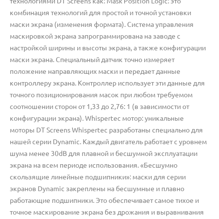
технологиями DT Screens как: Mask Position Logic: это
комбинация технологий для простой и точной установки
маски экрана (изменения формата). Система управления
маскировкой экрана запрограммирована на заводе с
настройкой ширины и высоты экрана, а также конфигурации
маски экрана. Специальный датчик точно измеряет
положение направляющих маски и передает данные
контроллеру экрана. Контроллер использует эти данные для
точного позиционирования масок при любом требуемом
соотношении сторон от 1,33 до 2,76: 1 (в зависимости от
конфигурации экрана). Whispertec мотор: уникальные
моторы DT Screens Whispertec разработаны специально для
нашей серии Dynamic. Каждый двигатель работает с уровнем
шума менее 30dB для плавной и бесшумной эксплуатации
экрана на всем периоде использования. «Бесшумно
скользящие линейные подшипники»: маски для серии
экранов Dynamic закреплены на бесшумные и плавно
работающие подшипники. Это обеспечивает самое тихое и
точное маскирование экрана без дрожания и выравнивания