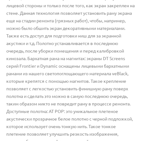
лицевой стороны и только после того, как экран закреплен на
стене. Данная технология позволяет установить раму экрана
еще на стадии ремонта (грязных работ), чтобы, например,
можно было обшить экран декоративными материалами.
Также есть доступ для подготовки ниш для за экранной
акустики и т.д. Полотно устанавливается в последнюю
очередь, после уборки помещения и перед калибровкой
кинозала. Бархатная рама на магнитах: экраны DT Screens
серий Frontier и Dynamic оснащены лицевыми бархатными
рамами из нашего светопоглощающего материала veBlack,
которые крепятся с помощью магнитов. Такое крепление
позволяет с легкостью установить финишную раму поверх
полотна и сделать это можно в самую последнюю очередь,
таким образом никто не повредит раму в процессе ремонта.
Доступные полотна: AT POP: это уникальное плетеное
акустически прозрачное белое полотно с черной подложкой,
которое использует очень тонкую нить. Такое тонкое
плетение позволяет улучшить резкость изображения,