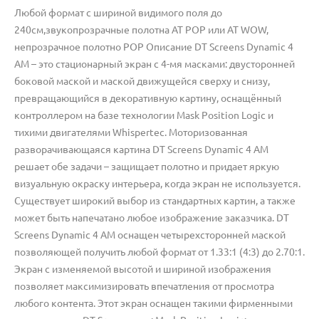
Любой формат с шириной видимого поля до
240см,звукопрозрачные полотна AT POP или AT WOW,
непрозрачное полотно POP Описание DT Screens Dynamic 4
AM – это стационарный экран с 4-мя масками: двусторонней
боковой маской и маской движущейся сверху и снизу,
превращающийся в декоративную картину, оснащённый
контроллером на базе технологии Mask Position Logic и
тихими двигателями Whispertec. Моторизованная
разворачивающаяся картина DT Screens Dynamic 4 AM
решает обе задачи – защищает полотно и придает яркую
визуальную окраску интерьера, когда экран не используется.
Существует широкий выбор из стандартных картин, а также
может быть напечатано любое изображение заказчика. DT
Screens Dynamic 4 AM оснащен четырехсторонней маской
позволяющей получить любой формат от 1.33:1 (4:3) до 2.70:1.
Экран с изменяемой высотой и шириной изображения
позволяет максимизировать впечатления от просмотра
любого контента. Этот экран оснащен такими фирменными