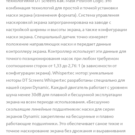
технологиями DT Screens как: Mask Position Logic: это
комбинация технологий для простой и точной установки
маски экрана (изменения формата). Система управления
маскировкой экрана запрограммирована на заводе с
настройкой ширины и высоты экрана, а также конфигурации
маски экрана. Специальный датчик точно измеряет
положение направляющих маски и передает данные
контроллеру экрана. Контроллер использует эти данные для
точного позиционирования масок при любом требуемом
соотношении сторон от 1,33 до 2,76: 1 (в зависимости от
конфигурации экрана). Whispertec мотор: уникальные
моторы DT Screens Whispertec разработаны специально для
нашей серии Dynamic. Каждый двигатель работает с уровнем
шума менее 30dB для плавной и бесшумной эксплуатации
экрана на всем периоде использования. «Бесшумно
скользящие линейные подшипники»: маски для серии
экранов Dynamic закреплены на бесшумные и плавно
работающие подшипники. Это обеспечивает самое тихое и
точное маскирование экрана без дрожания и выравнивания