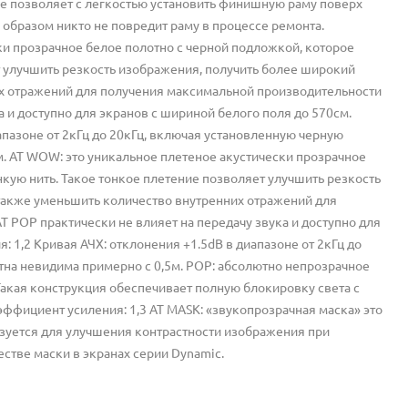
ие позволяет с легкостью установить финишную раму поверх
 образом никто не повредит раму в процессе ремонта.
ки прозрачное белое полотно с черной подложкой, которое
т улучшить резкость изображения, получить более широкий
их отражений для получения максимальной производительности
а и доступно для экранов с шириной белого поля до 570см.
апазоне от 2кГц до 20кГц, включая установленную черную
м. AT WOW: это уникальное плетеное акустически прозрачное
нкую нить. Такое тонкое плетение позволяет улучшить резкость
 также уменьшить количество внутренних отражений для
 POP практически не влияет на передачу звука и доступно для
 1,2 Кривая АЧХ: отклонения +1.5dB в диапазоне от 2кГц до
тна невидима примерно с 0,5м. POP: абсолютно непрозрачное
акая конструкция обеспечивает полную блокировку света с
эффициент усиления: 1,3 AT MASK: «звукопрозрачная маска» это
ьзуется для улучшения контрастности изображения при
естве маски в экранах серии Dynamic.