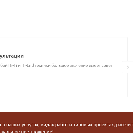
ультации
ой Hi-Fi и Hi-End техники большое значение имеет совет
о наших услугах, видах работ и типовых проектах, рассчи
дуальное предложение!