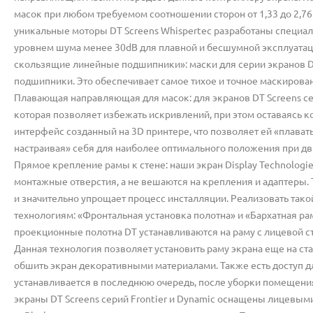
масок при любом требуемом соотношении сторон от 1,33 до 2,76:
уникальные моторы DT Screens Whispertec разработаны специал
уровнем шума менее 30dB для плавной и бесшумной эксплуатац
скользящие линейные подшипники»: маски для серии экранов 
подшипники. Это обеспечивает самое тихое и точное маскирова
Плавающая направляющая для масок: для экранов DT Screens с
которая позволяет избежать искривлений, при этом оставаясь 
интерфейс созданный на 3D принтере, что позволяет ей «плава
настраивая» себя для наиболее оптимального положения при дв
Прямое крепление рамы к стене: наши экран Display Technologi
монтажные отверстия, а не вешаются на крепления и адаптеры.
и значительно упрощает процесс инсталляции. Реализовать так
технологиям: «Фронтальная установка полотна» и «Бархатная рам
проекционные полотна DT устанавливаются на раму с лицевой сто
Данная технология позволяет установить раму экрана еще на ст
обшить экран декоративными материалами. Также есть доступ дл
устанавливается в последнюю очередь, после уборки помещения 
экраны DT Screens серий Frontier и Dynamic оснащены лицевы