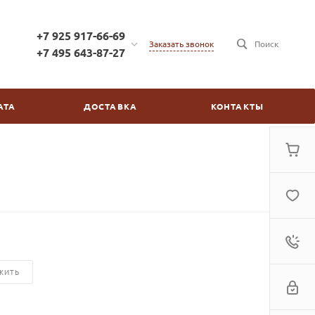
+7 925 917-66-69
Заказать звонок
Поиск
+7 495 643-87-27
+7 925 917-66-69
г. Москва, ул. Бойцовая,
АТА
ДОСТАВКА
КОНТАКТЫ
д.2/30
пн-пт: с 10:00 до 20:00
сб-вс: выходной
kinovdom@inbox.ru
ЖИТЬ