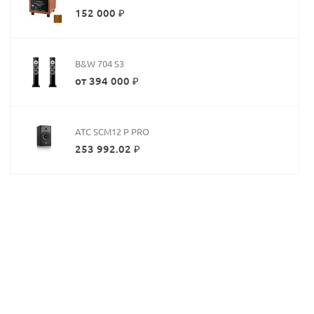
152 000 ₽
B&W 704 S3
от 394 000 ₽
ATC SCM12 P PRO
253 992.02 ₽