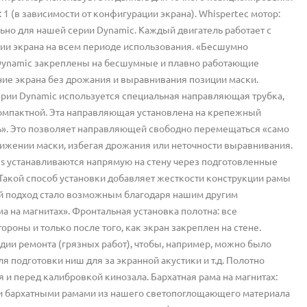
 1 (в зависимости от конфигурации экрана). Whispertec мотор:
ьно для нашей серии Dynamic. Каждый двигатель работает с
ии экрана на всем периоде использования. «Бесшумно
Dynamic закреплены на бесшумные и плавно работающие
ние экрана без дрожания и выравнивания позиции маски.
ерии Dynamic используется специальная направляющая трубка,
компактной. Эта направляющая установлена на крепежный
ть». Это позволяет направляющей свободно перемещаться «само
ижении маски, избегая дрожания или неточности выравнивания.
es устанавливаются напрямую на стену через подготовленные
 Такой способ установки добавляет жесткости конструкции рамы
ой подход стало возможным благодаря нашим другим
а на магнитах». Фронтальная установка полотна: все
роны и только после того, как экран закреплен на стене.
адии ремонта (грязных работ), чтобы, например, можно было
я подготовки ниш для за экранной акустики и т.д. Полотно
и перед калибровкой кинозала. Бархатная рама на магнитах:
ми бархатными рамами из нашего светопоглощающего материала