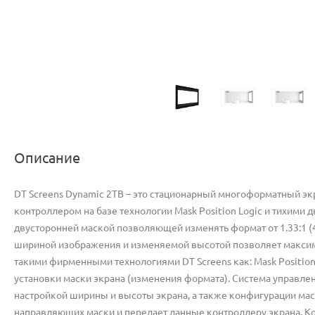
Описание
DT Screens Dynamic 2TB – это стационарный многоформатный эк
контроллером на базе технологии Mask Position Logic и тихими 
двусторонней маской позволяющей изменять формат от 1.33:1 (4:
шириной изображения и изменяемой высотой позволяет максими
такими фирменными технологиями DT Screens как: Mask Position 
установки маски экрана (изменения формата). Система управле
настройкой ширины и высоты экрана, а также конфигурации мас
направляющих маски и передает данные контроллеру экрана. Ко