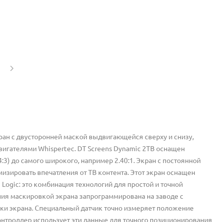
ран с двусторонней маской выдвигающейся сверху и снизу,
двигателями Whispertec. DT Screens Dynamic 2TB оснащен
3) до самого широкого, например 2.40:1. Экран с постоянной
зировать впечатления от ТВ контента. Этот экран оснащен
Logic: это комбинация технологий для простой и точной
ния маскировкой экрана запрограммирована на заводе с
ки экрана. Специальный датчик точно измеряет положение
нтроллер использует эти данные для точного позиционирования