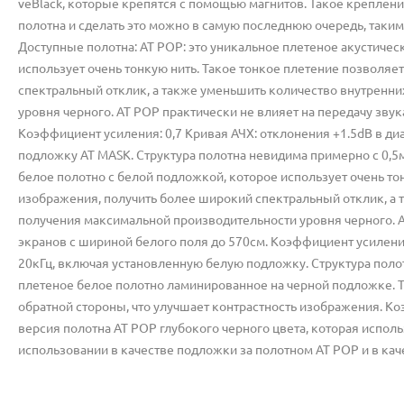
veBlack, которые крепятся с помощью магнитов. Такое креплен
полотна и сделать это можно в самую последнюю очередь, таким
Доступные полотна: AT POP: это уникальное плетеное акустичес
использует очень тонкую нить. Такое тонкое плетение позволяе
спектральный отклик, а также уменьшить количество внутренн
уровня черного. AT POP практически не влияет на передачу звук
Коэффициент усиления: 0,7 Кривая АЧХ: отклонения +1.5dB в ди
подложку AT MASK. Структура полотна невидима примерно с 0,5
белое полотно с белой подложкой, которое использует очень то
изображения, получить более широкий спектральный отклик, а
получения максимальной производительности уровня черного. AT
экранов с шириной белого поля до 570см. Коэффициент усиления:
20кГц, включая установленную белую подложку. Структура поло
плетеное белое полотно ламинированное на черной подложке. Т
обратной стороны, что улучшает контрастность изображения. Ко
версия полотна AT POP глубокого черного цвета, которая испол
использовании в качестве подложки за полотном AT POP и в кач