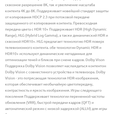
сквозное разрешение 8K, так и увеличение масштаба
контента 4K до 8K. Поддерживает новейший стандарт защиты
от копирования HDCP 2.3 при потоковой передаче
защищенного от копирования контента. Превосходная
передача цвета с HDR 10+ Поддерживает HDR (High Dynamic
Range), HLG (Hybrid Log Gamma), а также динамический HDR и
сквозной HDR10+. HLG предлагает технологию HDR поверх
телевизионного контента. обе технологии Dynamic HDR и
HDR10+ используют динамические метаданные для
оптимизации теней и бликов при смене кадров. Dolby Vison
Поддержка Dolby Vision позволяет наслаждаться контентом
Dolby Vision с совместимого устройства и телевизора. Dolby
Vision - это потрясающая технология HDR-изображения,
которая обеспечивает необычайную цветопередачу,
контрастность и яркость изображения. Игры следующего
поколения Поддерживает технологии переменной частоты
обновления (VRR), быстрой передачи кадров (QFT) и
автоматический режим с низкой задержкой (ALLM) для игры