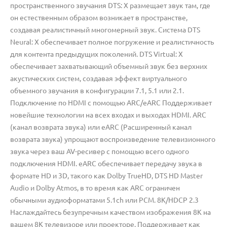
пространственного звучания DTS: X размещает звук там, где
он естественным образом возникает в пространстве,
создавая реалистичный многомерный звук. Система DTS
Neural: X обеспечивает полное погружение и реалистичность
для контента предыдущих поколений. DTS Virtual: X
обеспечивает захватывающий объемный звук без верхних
акустических систем, создавая эффект виртуального
объемного звучания в конфигурации 7.1, 5.1 или 2.1.
Подключение по HDMI с помощью ARC/eARC Поддерживает
новейшие технологии на всех входах и выходах HDMI. ARC
(канал возврата звука) или eARC (Расширенный канал
возврата звука) упрощают воспроизведение телевизионного
звука через ваш AV-ресивер с помощью всего одного
подключения HDMI. eARC обеспечивает передачу звука в
формате HD и 3D, такого как Dolby TrueHD, DTS HD Master
Audio и Dolby Atmos, в то время как ARC ограничен
обычными аудиоформатами 5.1ch или PCM. 8K/HDCP 2.3
Наслаждайтесь безупречным качеством изображения 8K на
вашем 8K телевизоре или проекторе. Поддерживает как