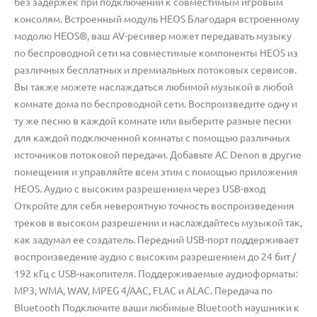
без задержек при подключении к совместимым игровым
консолям. Встроенный модуль HEOS Благодаря встроенному
модолю HEOS®, ваш AV-ресивер может передавать музыку
по беспроводной сети на совместимые компоненты HEOS из
различных бесплатных и премиальных потоковых сервисов.
Вы также можете наслаждаться любимой музыкой в любой
комнате дома по беспроводной сети. Воспроизведите одну и
ту же песню в каждой комнате или выберите разные песни
для каждой подключенной комнаты с помощью различных
источников потоковой передачи. Добавьте АС Denon в другие
помещения и управляйте всем этим с помощью приложения
HEOS. Аудио с высоким разрешением через USB-вход
Откройте для себя невероятную точность воспроизведения
треков в высоком разрешении и наслаждайтесь музыкой так,
как задумал ее создатель. Передний USB-порт поддерживает
воспроизведение аудио с высоким разрешением до 24 бит /
192 кГц с USB-накопителя. Поддерживаемые аудиоформаты:
MP3, WMA, WAV, MPEG 4/AAC, FLAC и ALAC. Передача по
Bluetooth Подключите ваши любимые Bluetooth наушники к