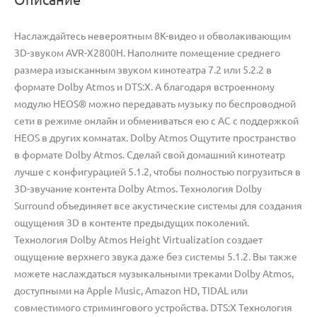
Наслаждайтесь невероятным 8K-видео и обволакивающим
3D-звуком AVR-X2800H. Наполните помещение среднего
размера изысканным звуком кинотеатра 7.2 или 5.2.2 в
формате Dolby Atmos и DTS:X. А благодаря встроенному
модулю HEOS® можно передавать музыку по беспроводной
сети в режиме онлайн и обмениваться ею с АС с поддержкой
HEOS в других комнатах. Dolby Atmos Ощутите пространство
в формате Dolby Atmos. Сделай свой домашний кинотеатр
лучше с конфигурацией 5.1.2, чтобы полностью погрузиться в
3D-звучание контента Dolby Atmos. Технология Dolby
Surround объединяет все акустические системы для создания
ощущения 3D в контенте предыдущих поколений.
Технология Dolby Atmos Height Virtualization создает
ощущение верхнего звука даже без системы 5.1.2. Вы также
можете наслаждаться музыкальными треками Dolby Atmos,
доступными на Apple Music, Amazon HD, TIDAL или
совместимого стримингового устройства. DTS:X Технология