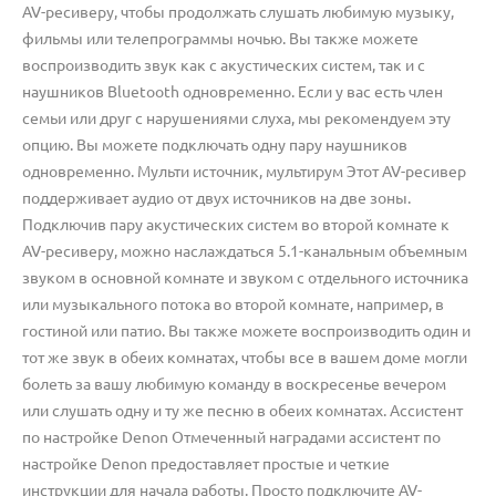
AV-ресиверу, чтобы продолжать слушать любимую музыку,
фильмы или телепрограммы ночью. Вы также можете
воспроизводить звук как с акустических систем, так и с
наушников Bluetooth одновременно. Если у вас есть член
семьи или друг с нарушениями слуха, мы рекомендуем эту
опцию. Вы можете подключать одну пару наушников
одновременно. Мульти источник, мультирум Этот AV-ресивер
поддерживает аудио от двух источников на две зоны.
Подключив пару акустических систем во второй комнате к
AV-ресиверу, можно наслаждаться 5.1-канальным объемным
звуком в основной комнате и звуком с отдельного источника
или музыкального потока во второй комнате, например, в
гостиной или патио. Вы также можете воспроизводить один и
тот же звук в обеих комнатах, чтобы все в вашем доме могли
болеть за вашу любимую команду в воскресенье вечером
или слушать одну и ту же песню в обеих комнатах. Ассистент
по настройке Denon Отмеченный наградами ассистент по
настройке Denon предоставляет простые и четкие
инструкции для начала работы. Просто подключите AV-