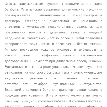
Флагманские закрытые наушники с чашками из японского
бамбука. Флагманские закрытые динамические наушники
премиум-класса. Запатентованные 50-миллиметровые
драйверы FreeEdge с диафрагмой из нано-волокна
значительно уменьшают нежелательные резонансы для
обеспечения точного и детального звука, а мощный
неодимовый магнит (мощностью более 1 Tesla) позволяет
воспроизвести звук чистым и практически без искажений.
Мягкое, роскошное кожаное оголовье и амбушюры из
мягкой пены с эффектом памяти обеспечивают
долговременный комфорт при длительном прослушивании.
Элегантные и в своем роде уникальные чашки наушников
выполнены из японского бамбука и значительно уменьшают
внутренние резонансы и позволяют сохранить
естественность тембров музыкальных инструментов.
Входящий в комплект бокс для транспортировки идеально
подходит для хранения. В него можно уложить не только
сами наушники, но и комплект кабелей. В комплект поставки
AH-D9200 входят 2 кабеля: 3-х метровый кабель из