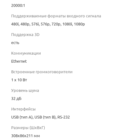
20000:1
Поддерживаемые форматы входного сигнала
480i, 480p, 576i, 576p, 720p, 1080i, 1080p
Поддержка 3D
есть
Коммуникации
Ethernet
Встроенные громкоговорители
1 x 10 Вт
Уровень шума
32 дБ
Интерфейсы
USB (тип A), USB (тип B), RS-232
Размеры (ШxВxГ)
308x86x211 мм