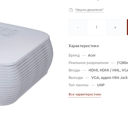
Нашли дешевле?
-
+
Характеристики
Бренд
—
Acer
Реальное разрешение
—
(1280
Входы
—
HDMI, HDMI / MHL, VGA
Выходы
—
VGA, аудио Mini Jack
Тип лампы:
—
UHP
Все характеристики