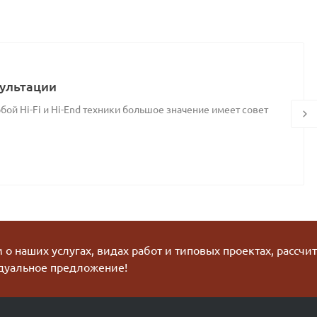
ультации
ой Hi-Fi и Hi-End техники большое значение имеет совет
о наших услугах, видах работ и типовых проектах, рассчи
дуальное предложение!