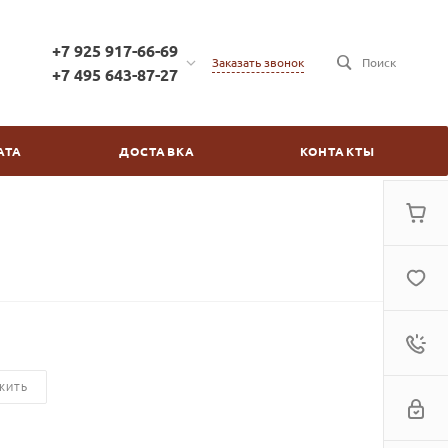
+7 925 917-66-69
Заказать звонок
Поиск
+7 495 643-87-27
+7 925 917-66-69
г. Москва, ул. Бойцовая,
АТА
ДОСТАВКА
КОНТАКТЫ
д.2/30
пн-пт: с 10:00 до 20:00
сб-вс: выходной
kinovdom@inbox.ru
ЖИТЬ