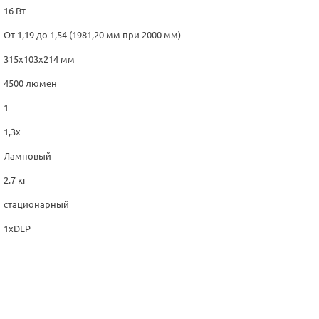
16 Вт
От 1,19 до 1,54 (1981,20 мм при 2000 мм)
315x103x214 мм
4500 люмен
1
1,3x
Ламповый
2.7 кг
стационарный
1xDLP