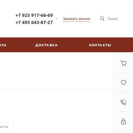
+7 925 917-66-69
Заказать звонок
Поиск
+7 495 643-87-27
+7 925 917-66-69
г. Москва, ул. Бойцовая,
АТА
ДОСТАВКА
КОНТАКТЫ
д.2/30
пн-пт: с 10:00 до 20:00
сб-вс: выходной
kinovdom@inbox.ru
ЖИТЬ