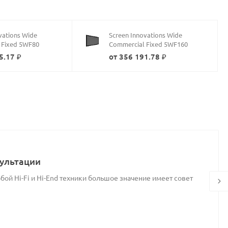
vations Wide
Screen Innovations Wide
 Fixed 5WF80
Commercial Fixed 5WF160
5.17 ₽
от 356 191.78 ₽
ультации
ой Hi-Fi и Hi-End техники большое значение имеет совет