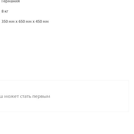
Германия
8 кг
350 мм х 650 мм х 450 мм
аш может стать первым