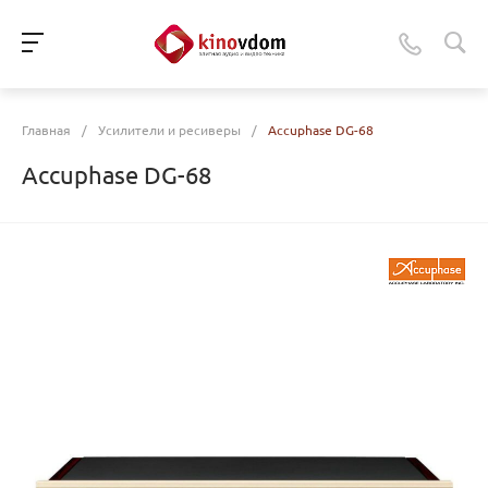
Главная
/
Усилители и ресиверы
/
Accuphase DG-68
Accuphase DG-68