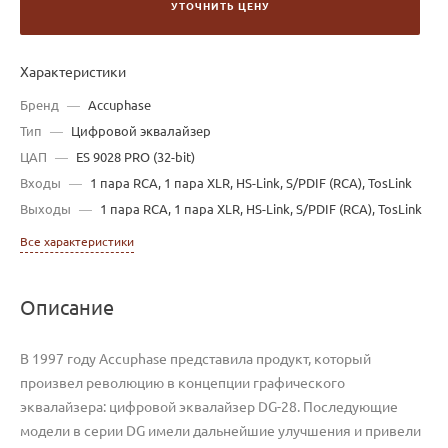
УТОЧНИТЬ ЦЕНУ
Характеристики
Бренд
—
Accuphase
Тип
—
Цифровой эквалайзер
ЦАП
—
ES 9028 PRO (32-bit)
Входы
—
1 пара RCA, 1 пара XLR, HS-Link, S/PDIF (RCA), TosLink
Выходы
—
1 пара RCA, 1 пара XLR, HS-Link, S/PDIF (RCA), TosLink
Все характеристики
Описание
В 1997 году Accuphase представила продукт, который
произвел революцию в концепции графического
эквалайзера: цифровой эквалайзер DG-28. Последующие
модели в серии DG имели дальнейшие улучшения и привели