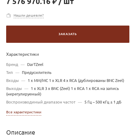
7 576 970.16 ₽
/
шт
Нашли дешевле?
ЗАКАЗАТЬ
Характеристики
Бренд
—
DarTZeel
Тип
—
Предусилитель
Входы
—
1 x ММ/МС 1 x XLR 4 x RCA (дублированы BNC Zeel)
Выходы
—
1 x XLR 3 x BNC (Zeel) 1 x RCA 1 x RCA на запись
(нерегулируемый)
Воспроизводимый диапазон частот
—
5 Гц – 500 кГц ± 1 дБ
Все характеристики
Описание