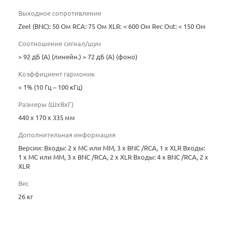
Выходное сопротивление
Zeel (BNC): 50 Ом RCA: 75 Ом XLR: < 600 Ом Rec Out: < 150 Ом
Соотношение сигнал/шум
> 92 дБ (А) (линейн.) > 72 дБ (А) (фоно)
Коэффициент гармоник
< 1% (10 Гц – 100 кГц)
Размеры (ШхВхГ)
440 x 170 x 335 мм
Дополнительная информация
Версии: Входы: 2 х MC или MM, 3 х BNC /RCA, 1 х XLR Входы:
1 х MC или MM, 3 х BNC /RCA, 2 х XLR Входы: 4 х BNC /RCA, 2 х
XLR
Вес
26 кг