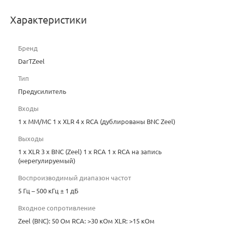
Характеристики
Бренд
DarTZeel
Тип
Предусилитель
Входы
1 x ММ/МС 1 x XLR 4 x RCA (дублированы BNC Zeel)
Выходы
1 x XLR 3 x BNC (Zeel) 1 x RCA 1 x RCA на запись
(нерегулируемый)
Воспроизводимый диапазон частот
5 Гц – 500 кГц ± 1 дБ
Входное сопротивление
Zeel (BNC): 50 Ом RCA: >30 кОм XLR: >15 кОм