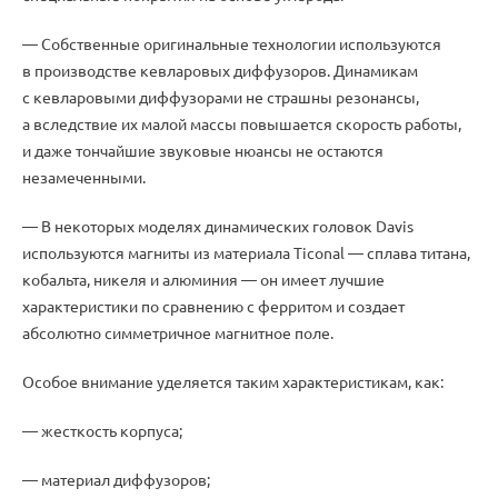
— Собственные оригинальные технологии используются
в производстве кевларовых диффузоров. Динамикам
с кевларовыми диффузорами не страшны резонансы
,
а вследствие их малой массы повышается скорость работы
,
и даже тончайшие звуковые нюансы не остаются
незамеченными.
— В некоторых моделях динамических головок Davis
используются магниты из материала Ticonal — сплава титана
,
кобальта
,
никеля и алюминия — он имеет лучшие
характеристики по сравнению с ферритом и создает
абсолютно симметричное магнитное поле.
Особое внимание уделяется таким характеристикам
,
как:
— жесткость корпуса;
— материал диффузоров;