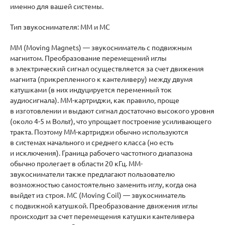
именно для вашей системы.
Тип звукоснимателя: ММ и МС
ММ (Moving Magnets) — звукосниматель с подвижным
магнитом. Преобразование перемещений иглы
в электрический сигнал осуществляется за счет движения
магнита (прикрепленного к кантеливеру) между двумя
катушками (в них индуцируется переменный ток
аудиосигнала). ММ-картриджи, как правило, проще
в изготовлении и выдают сигнал достаточно высокого уровня
(около 4-5 м Вольт), что упрощает построение усиливающего
тракта. Поэтому ММ-картриджи обычно используются
в системах начального и среднего класса (но есть
и исключения). Граница рабочего частотного диапазона
обычно пролегает в области 20 кГц. ММ-
звукосниматели также предлагают пользователю
возможностью самостоятельно заменить иглу, когда она
выйдет из строя. МС (Moving Coil) — звукосниматель
с подвижной катушкой. Преобразование движения иглы
происходит за счет перемещения катушки кантеливера