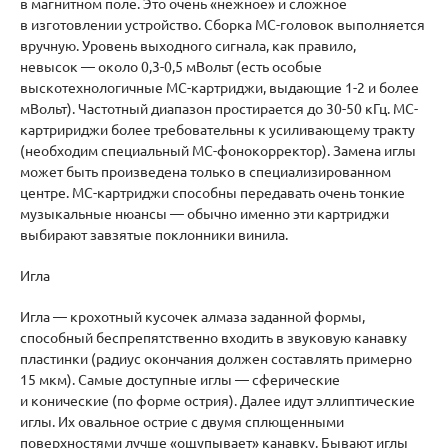
в магнитном поле. Это очень «нежное» и сложное
в изготовлении устройство. Сборка МС-головок выполняется
вручную. Уровень выходного сигнала, как правило,
невысок — около 0,3-0,5 мВольт (есть особые
выскотехнологичные MC-картриджи, выдающие 1-2 и более
мВольт). Частотный диапазон простирается до 30-50 кГц. МС-
картририджи более требовательны к усиливающему тракту
(необходим специальный MC-фонокорректор). Замена иглы
может быть произведена только в специализированном
центре. МС-картриджи способны передавать очень тонкие
музыкальные нюансы — обычно именно эти картриджи
выбирают завзятые поклонники винила.
Игла
Игла — крохотный кусочек алмаза заданной формы,
способный беспрепятственно входить в звуковую канавку
пластинки (радиус окончания должен составлять примерно
15 мкм). Самые доступные иглы — сферические
и конические (по форме острия). Далее идут эллиптические
иглы. Их овальное острие с двумя сплющенными
поверхностями лучше «ощупывает» канавку. Бывают иглы