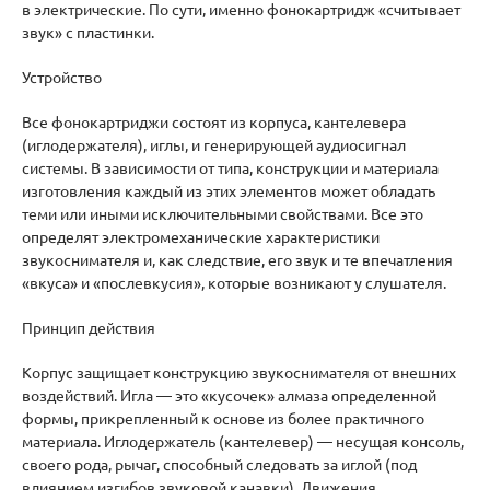
в электрические. По сути, именно фонокартридж «считывает
звук» с пластинки.
Устройство
Все фонокартриджи состоят из корпуса, кантелевера
(иглодержателя), иглы, и генерирующей аудиосигнал
системы. В зависимости от типа, конструкции и материала
изготовления каждый из этих элементов может обладать
теми или иными исключительными свойствами. Все это
определят электромеханические характеристики
звукоснимателя и, как следствие, его звук и те впечатления
«вкуса» и «послевкусия», которые возникают у слушателя.
Принцип действия
Корпус защищает конструкцию звукоснимателя от внешних
воздействий. Игла — это «кусочек» алмаза определенной
формы, прикрепленный к основе из более практичного
материала. Иглодержатель (кантелевер) — несущая консоль,
своего рода, рычаг, способный следовать за иглой (под
влиянием изгибов звуковой канавки). Движения